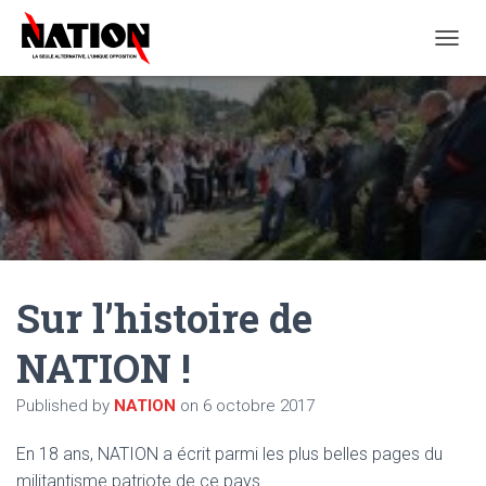
O
U
V
R
I
R
/
F
E
R
M
E
Sur l’histoire de
R
L
A
NATION !
N
A
Published by
NATION
on
6 octobre 2017
V
I
G
En 18 ans, NATION a écrit parmi les plus belles pages du
A
militantisme patriote de ce pays.