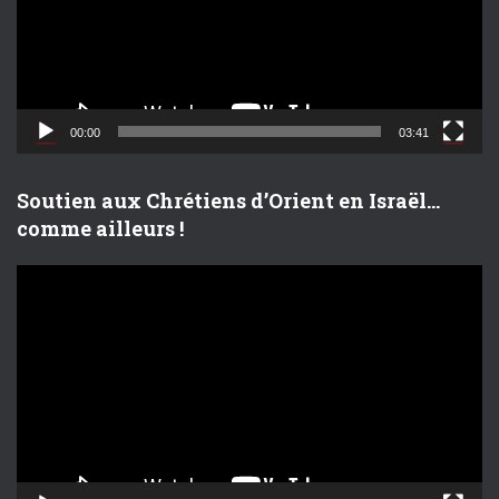
e
u
r
v
i
d
00:00
03:41
é
o
Soutien aux Chrétiens d’Orient en Israël…
comme ailleurs !
L
e
c
t
e
u
r
v
i
d