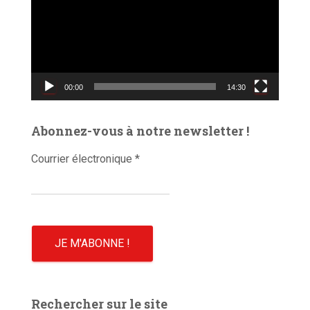
t
e
u
r
v
00:00
14:30
i
d
é
Abonnez-vous à notre newsletter !
o
Courrier électronique
*
Rechercher sur le site