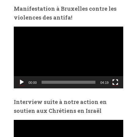
é
Manifestation à Bruxelles contre les
o
violences des antifa!
L
e
c
t
e
u
r
v
00:00
04:19
i
d
é
Interview suite à notre action en
o
soutien aux Chrétiens en Israël
L
e
c