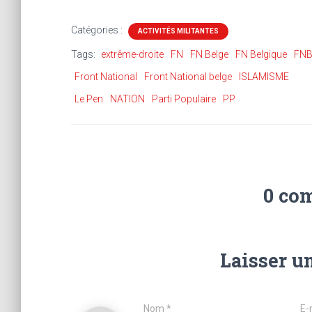
Catégories :
ACTIVITÉS MILITANTES
Tags:
extrême-droite
FN
FN Belge
FN Belgique
FN
Front National
Front National belge
ISLAMISME
Le Pen
NATION
Parti Populaire
PP
0 co
Laisser u
Nom
*
E-