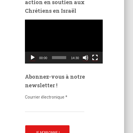
action en soutien aux
é
Chrétiens en Israël
o
L
e
c
t
e
u
00:00
14:30
r
v
i
Abonnez-vous à notre
d
newsletter !
é
o
Courrier électronique
*