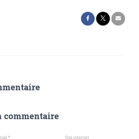
B
mmentaire
n commentaire
mail
*
Site internet