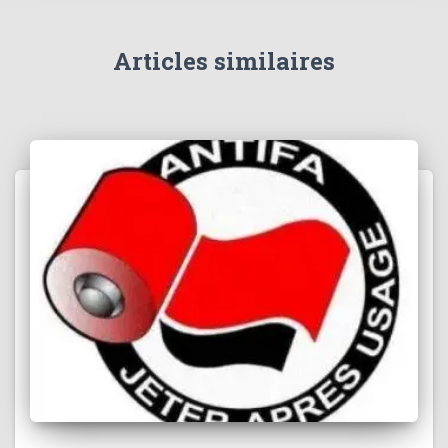
e
r
Articles similaires
: