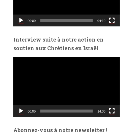
u
r
v
00:00
04:19
i
d
é
Interview suite à notre action en
o
soutien aux Chrétiens en Israël
L
e
c
t
e
u
r
v
00:00
14:30
i
d
é
Abonnez-vous à notre newsletter !
o