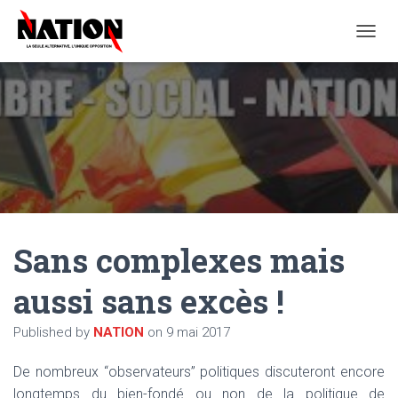
O
U
V
R
I
R
/
F
E
R
M
E
Sans complexes mais
R
L
A
aussi sans excès !
N
A
Published by
NATION
on
9 mai 2017
V
I
G
De nombreux “observateurs” politiques discuteront encore
A
longtemps du bien-fondé ou non de la politique de