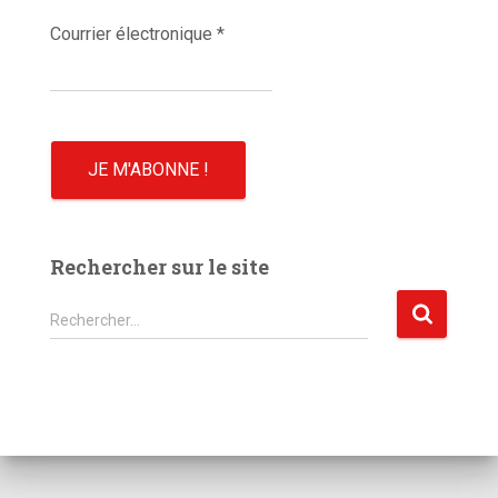
Courrier électronique
*
Rechercher sur le site
R
Rechercher…
e
c
h
e
r
c
h