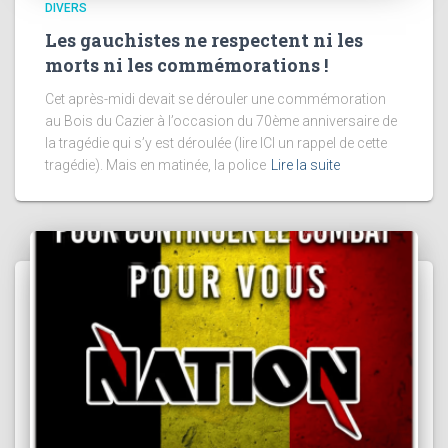
DIVERS
Les gauchistes ne respectent ni les
morts ni les commémorations !
Cet après-midi devait se dérouler une commémoration
au Bois du Cazier à l’occasion du 70ème anniversaire de
la tragédie qui s’y est déroulée (lire ICI un rappel de cette
tragédie). Mais en matinée, la police
Lire la suite