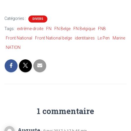
Catégories :
DIVERS
Tags:
extrême-droite
FN
FN Belge
FN Belgique
FNB
Front National
Front National belge
identitaires
Le Pen
Marine
NATION
1 commentaire
Auguste
· 9 mai 2017 à 17 h 45 min