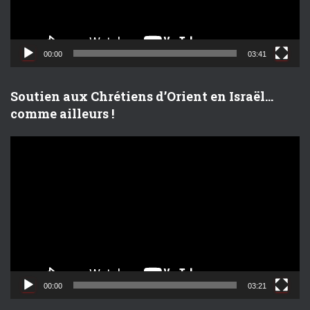
r
v
i
d
00:00
03:41
é
o
Soutien aux Chrétiens d’Orient en Israël…
comme ailleurs !
L
e
c
t
e
u
r
v
i
d
00:00
03:21
é