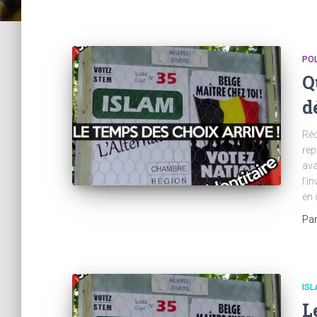
POL
Q
d
Réc
rep
ava
l’i
en 
Pa
IS
L