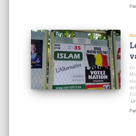
Pa
IS
L
v
En 
Mol
plu
de 
Eco
Lir
Pa