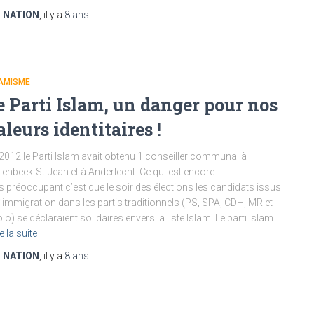
r
NATION
, il y a
8 ans
LAMISME
e Parti Islam, un danger pour nos
aleurs identitaires !
2012 le Parti Islam avait obtenu 1 conseiller communal à
enbeek-St-Jean et à Anderlecht. Ce qui est encore
s préoccupant c’est que le soir des élections les candidats issus
l’immigration dans les partis traditionnels (PS, SPA, CDH, MR et
lo) se déclaraient solidaires envers la liste Islam. Le parti Islam
e la suite
r
NATION
, il y a
8 ans