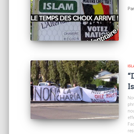
Pa
IS
“
I
Nou
phr
nou
eff
Fac
re