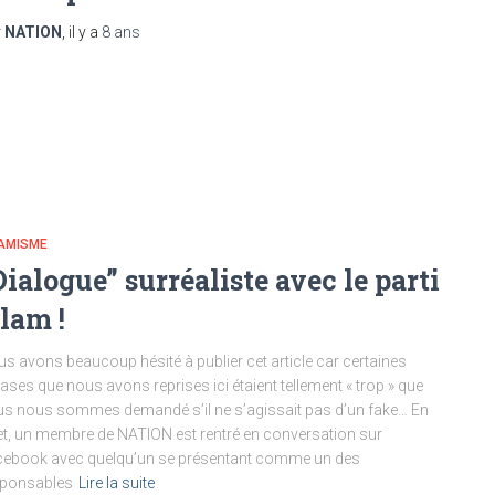
r
NATION
, il y a
8 ans
LAMISME
Dialogue” surréaliste avec le parti
slam !
s avons beaucoup hésité à publier cet article car certaines
ases que nous avons reprises ici étaient tellement « trop » que
s nous sommes demandé s’il ne s’agissait pas d’un fake… En
et, un membre de NATION est rentré en conversation sur
ebook avec quelqu’un se présentant comme un des
sponsables
Lire la suite