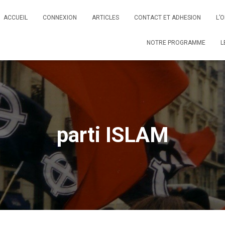
ACCUEIL
CONNEXION
ARTICLES
CONTACT ET ADHESION
L’
NOTRE PROGRAMME
L
parti ISLAM