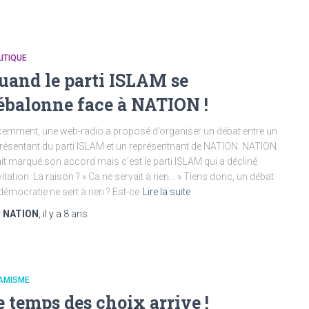
ITIQUE
uand le parti ISLAM se
ébalonne face à NATION !
emment, une web-radio a proposé d’organiser un débat entre un
résentant du parti ISLAM et un représentnant de NATION. NATION
it marqué son accord mais c’est le parti ISLAM qui a décliné
nvitation. La raison ? « Ca ne servait à rien… » Tiens donc, un débat
démocratie ne sert à rien ? Est-ce
Lire la suite
r
NATION
, il y a
8 ans
LAMISME
e temps des choix arrive !