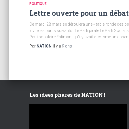
POLITIQUE
Lettre ouverte pour un débat
Ce mardi 28 mars se déroulera une « table ronde des petit
invité les partis suivants : Le Parti pirate Le Parti Sociali
Parti populaire Estimant qu’il y avait « comme un absent
Par
NATION
, il y a
9 ans
Les idées phares de NATION !
L
e
c
t