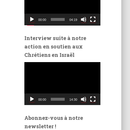
t
e
u
00:00
04:19
r
v
i
Interview suite à notre
d
action en soutien aux
é
Chrétiens en Israël
o
L
e
c
t
e
u
00:00
14:30
r
v
i
Abonnez-vous à notre
d
newsletter !
é