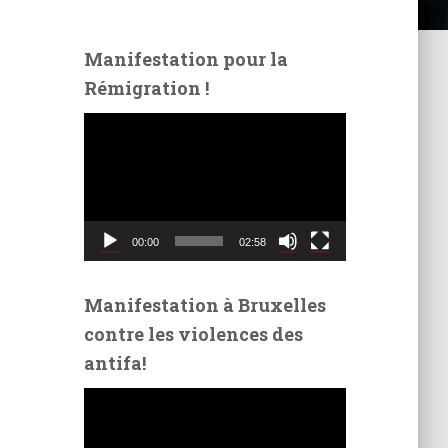
Manifestation pour la
Rémigration !
L
e
c
t
e
u
00:00
02:58
r
v
i
Manifestation à Bruxelles
d
contre les violences des
é
antifa!
o
L
e
c