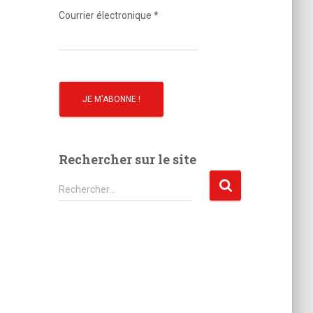
o
Courrier électronique
*
Rechercher sur le site
R
Rechercher…
e
c
h
e
r
c
h
e