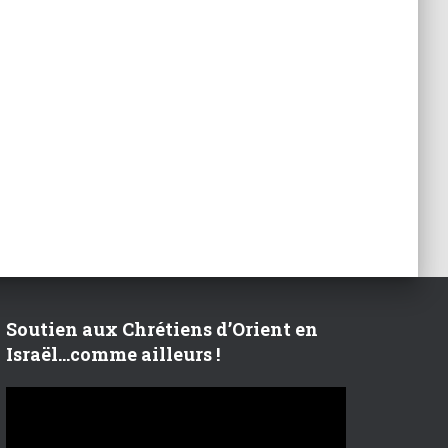
r
:
Soutien aux Chrétiens d’Orient en
Israël…comme ailleurs !
L
e
c