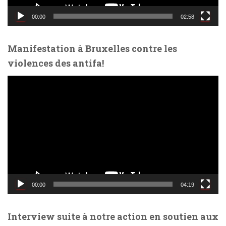
i
d
00:00
02:58
é
o
Manifestation à Bruxelles contre les
violences des antifa!
L
e
c
t
e
u
r
v
i
d
00:00
04:19
é
o
Interview suite à notre action en soutien aux