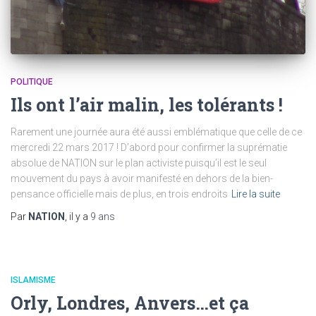
POLITIQUE
Ils ont l’air malin, les tolérants !
Rarement une journée aura été aussi emblématique que celle de ce
mercredi 22 mars 2017 ! D’abord pour confirmer la suprématie
absolue de NATION sur le plan activiste puisqu’il est le seul
mouvement du pays à avoir manifesté en dehors de la bien-
pensance officielle mais de plus, en trois endroits
Lire la suite
Par
NATION
, il y a
9 ans
ISLAMISME
Orly, Londres, Anvers…et ça