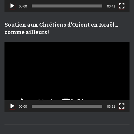
d
00:00
03:41
é
o
Soutien aux Chrétiens d’Orient en Israël…
comme ailleurs !
L
e
c
t
e
u
r
v
i
d
00:00
03:21
é
o