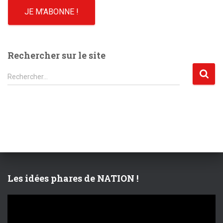
Rechercher sur le site
R
Rechercher…
e
c
h
e
r
c
h
e
r
Les idées phares de NATION !
:
L
e
c