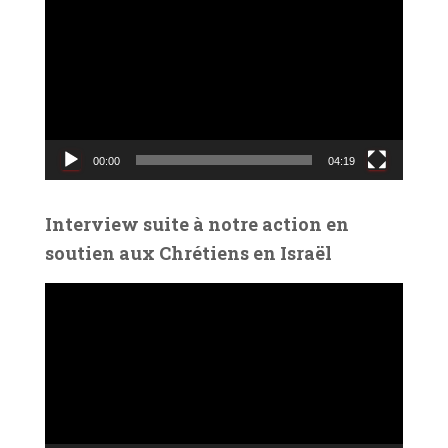
e
c
t
e
u
r
v
00:00
04:19
i
d
é
Interview suite à notre action en
o
soutien aux Chrétiens en Israël
L
e
c
t
e
u
r
v