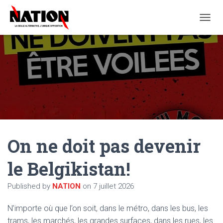
O
U
V
R
I
R
/
F
E
R
M
E
On ne doit pas devenir
R
L
A
le Belgikistan!
N
A
Published by
NATION
on
7 juillet 2026
V
I
G
N’importe où que l’on soit, dans le métro, dans les bus, les
A
trams, les marchés, les grandes surfaces, dans les rues, les