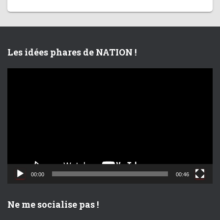
Les idées phares de NATION !
L
e
c
t
e
u
r
v
i
d
00:00
00:46
é
o
Ne me socialise pas !