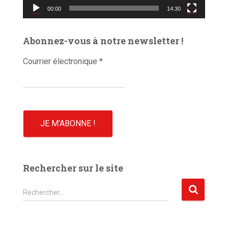
00:00
14:30
i
d
é
Abonnez-vous à notre newsletter !
o
Courrier électronique
*
Rechercher sur le site
R
Rechercher…
e
c
h