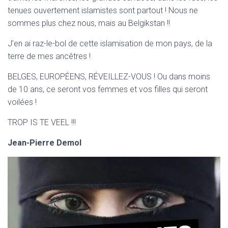
T
tenues ouvertement islamistes sont partout ! Nous ne
I
O
sommes plus chez nous, mais au Belgikstan !!
N
J’en ai raz-le-bol de cette islamisation de mon pays, de la
terre de mes ancêtres !
BELGES, EUROPÉENS, RÉVEILLEZ-VOUS ! Ou dans moins
de 10 ans, ce seront vos femmes et vos filles qui seront
voilées !
TROP IS TE VEEL !!!
Jean-Pierre Demol