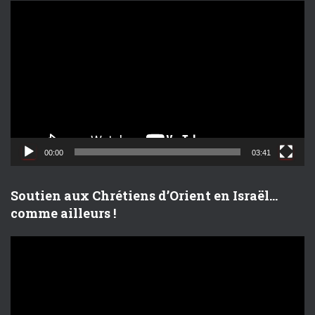
L
e
c
t
e
u
r
v
i
d
00:00
03:41
é
o
Soutien aux Chrétiens d’Orient en Israël…
comme ailleurs !
L
e
c
t
e