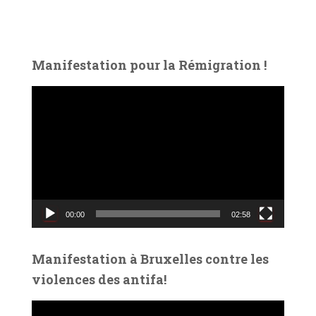
Manifestation pour la Rémigration !
L
e
c
t
e
u
r
v
00:00
02:58
i
d
é
Manifestation à Bruxelles contre les
o
violences des antifa!
L