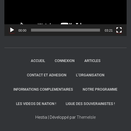
u
r
v
i
d
00:00
03:21
é
o
ACCUEIL
CONNEXION
ARTICLES
CONTACT ET ADHESION
L’ORGANISATION
INFORMATIONS COMPLEMENTAIRES
NOTRE PROGRAMME
LES VIDEOS DE NATION !
LIGUE DES SOUVERAINISTES !
Hestia | Développé par
ThemeIsle