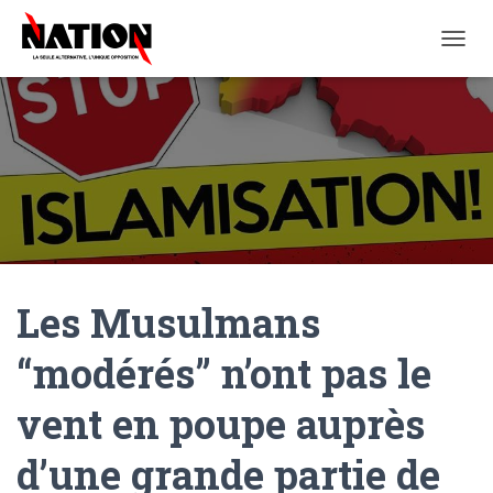
O
U
V
R
I
R
/
F
E
R
M
E
Les Musulmans
R
L
A
“modérés” n’ont pas le
N
A
vent en poupe auprès
V
I
G
d’une grande partie de
A