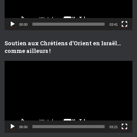
r
v
i
d
00:00
03:41
é
o
Soutien aux Chrétiens d’Orient en Israël…
comme ailleurs !
L
e
c
t
e
u
r
v
i
d
00:00
03:21
é