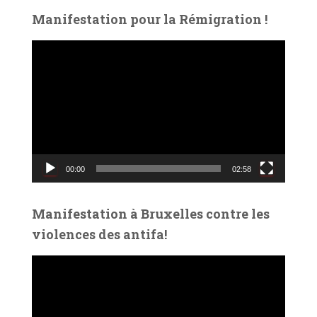
Manifestation pour la Rémigration !
L
e
c
t
e
u
r
v
00:00
02:58
i
d
é
Manifestation à Bruxelles contre les
o
violences des antifa!
L
e
c
t