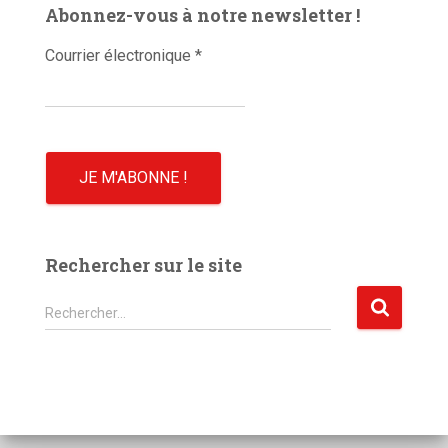
Abonnez-vous à notre newsletter !
o
Courrier électronique
*
Rechercher sur le site
R
Rechercher…
e
c
h
e
r
c