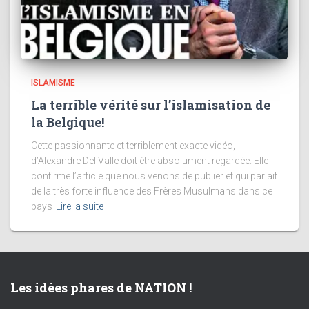
ISLAMISME
La terrible vérité sur l’islamisation de
la Belgique!
Cette passionnante et terriblement exacte vidéo,
d’Alexandre Del Valle doit être absolument regardée. Elle
confirme l’article que nous venons de publier et qui parlait
de la très forte influence des Frères Musulmans dans ce
pays
Lire la suite
Les idées phares de NATION !