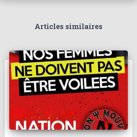
h
e
r
Articles similaires
: