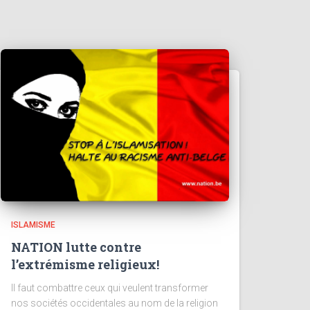
ISLAMISME
NATION lutte contre
l’extrémisme religieux!
Il faut combattre ceux qui veulent transformer
nos sociétés occidentales au nom de la religion