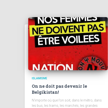
ISLAMISME
On ne doit pas devenir le
Belgikistan!
N’importe où que l’on soit, dans le métro, dans
les bus, les trams, les marchés, les grandes