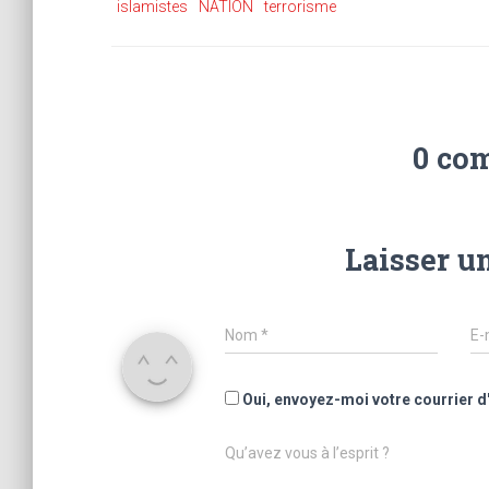
islamistes
NATION
terrorisme
0 co
Laisser u
Nom
*
E-
Oui, envoyez-moi votre courrier d
Qu’avez vous à l’esprit ?