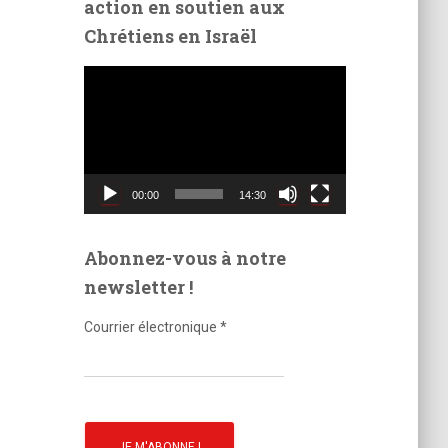
action en soutien aux
é
Chrétiens en Israël
o
L
e
c
t
e
u
00:00
14:30
r
v
i
Abonnez-vous à notre
d
newsletter !
é
o
Courrier électronique
*