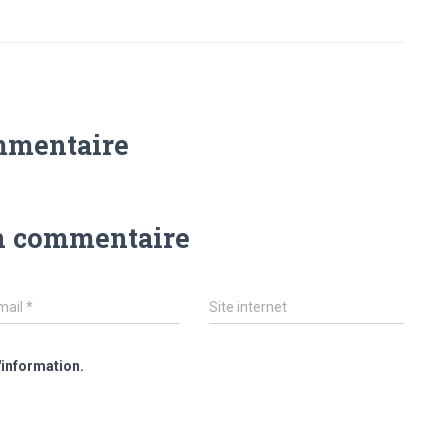
mmentaire
n commentaire
mail
*
Site internet
'information.