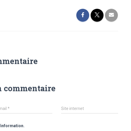
mmentaire
n commentaire
mail
*
Site internet
'information.