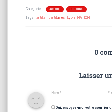
Catégories :
JUSTICE
POLITIQUE
Tags:
antifa
identitaires
Lyon
NATION
0 co
Laisser u
Nom
*
E-
Oui, envoyez-moi votre courrier d