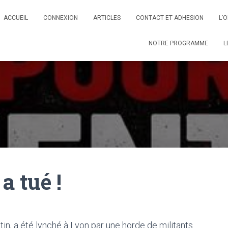
ACCUEIL
CONNEXION
ARTICLES
CONTACT ET ADHESION
L’
NOTRE PROGRAMME
L
a tué !
tin, a été lynché à Lyon par une horde de militants