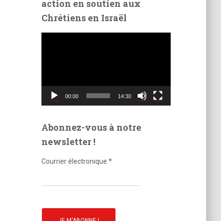
action en soutien aux
é
Chrétiens en Israël
o
L
e
c
t
e
u
00:00
14:30
r
v
i
Abonnez-vous à notre
d
newsletter !
é
o
Courrier électronique
*