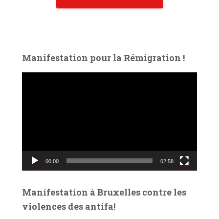
Manifestation pour la Rémigration !
L
e
c
t
e
u
r
v
00:00
02:58
i
d
é
Manifestation à Bruxelles contre les
o
violences des antifa!