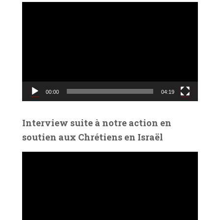
L
e
c
t
e
u
r
v
00:00
04:19
i
d
é
Interview suite à notre action en
o
soutien aux Chrétiens en Israël
L
e
c
t
e
u