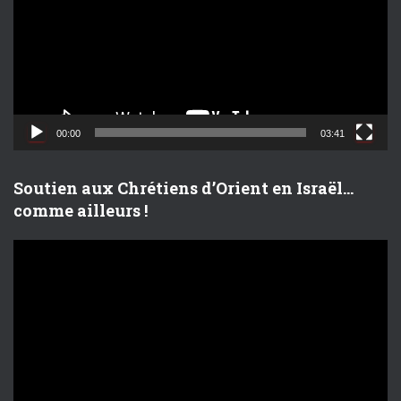
t
e
u
r
v
i
d
00:00
03:41
é
o
Soutien aux Chrétiens d’Orient en Israël…
comme ailleurs !
L
e
c
t
e
u
r
v