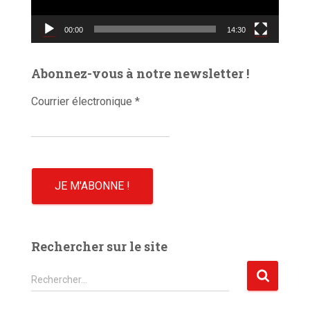
r
v
00:00
14:30
i
d
é
Abonnez-vous à notre newsletter !
o
Courrier électronique
*
Rechercher sur le site
R
Rechercher…
e
c