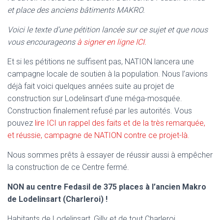
T
et place des anciens bâtiments MAKRO.
I
O
Voici le texte d’une pétition lancée sur ce sujet et que nous
N
vous encourageons
à signer en ligne ICI.
Et si les pétitions ne suffisent pas, NATION lancera une
campagne locale de soutien à la population. Nous l’avions
déjà fait voici quelques années suite au projet de
construction sur Lodelinsart d’une méga-mosquée.
Construction finalement refusé par les autorités. Vous
pouvez
lire ICI un rappel des faits et de la très remarquée,
et réussie, campagne de NATION contre ce projet-là.
Nous sommes prêts à essayer de réussir aussi à empêcher
la construction de ce Centre fermé.
NON au centre Fedasil de 375 places à l’ancien Makro
de Lodelinsart (Charleroi) !
Habitants de Lodelinsart, Gilly et de tout Charleroi,