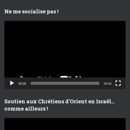
o
Ne me socialise pas !
L
e
c
t
e
u
r
v
i
d
00:00
03:41
é
o
Soutien aux Chrétiens d’Orient en Israël…
comme ailleurs !
L
e