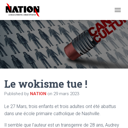
O
U
V
R
I
R
/
F
E
R
M
E
Le wokisme tue !
R
L
A
Published by
NATION
on
29 mars 2023
N
A
Le 27 Mars, trois enfants et trois adultes ont été abattus
V
I
dans une école primaire catholique de Nashville.
G
A
Il semble que l’auteur est un transgenre de 28 ans, Audrey