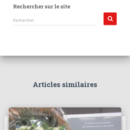
Rechercher sur le site
R
Rechercher…
e
c
h
e
r
c
h
e
r
Articles similaires
: