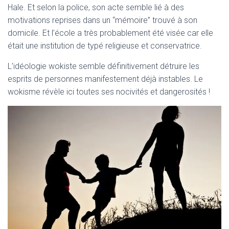
T
Hale. Et selon la police, son acte semble lié à des
I
motivations reprises dans un “mémoire” trouvé à son
O
N
domicile. Et l’école a très probablement été visée car elle
était une institution de typé religieuse et conservatrice.
L’idéologie wokiste semble définitivement détruire les
esprits de personnes manifestement déjà instables. Le
wokisme révèle ici toutes ses nocivités et dangerosités !