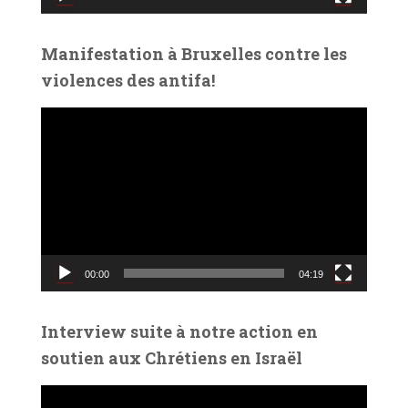
i
d
é
Manifestation à Bruxelles contre les
o
violences des antifa!
L
e
c
t
e
u
r
v
00:00
04:19
i
d
é
Interview suite à notre action en
o
soutien aux Chrétiens en Israël
L