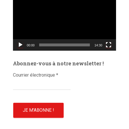
e
c
t
e
u
r
v
00:00
14:30
i
d
é
Abonnez-vous à notre newsletter !
o
Courrier électronique
*