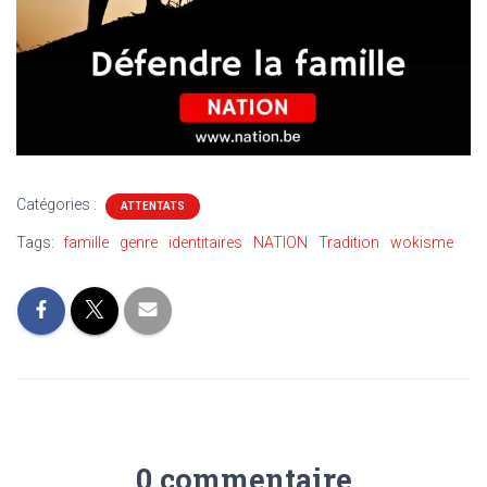
Catégories :
ATTENTATS
Tags:
famille
genre
identitaires
NATION
Tradition
wokisme
0 commentaire