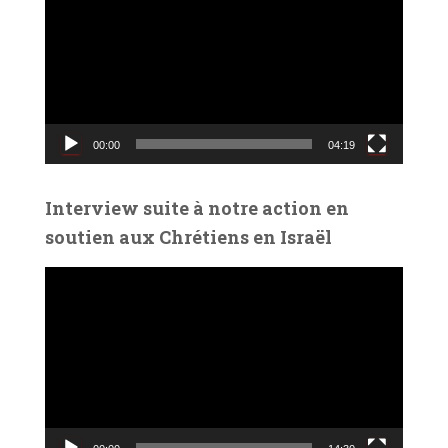
c
t
e
u
r
v
00:00
04:19
i
d
é
Interview suite à notre action en
o
soutien aux Chrétiens en Israël
L
e
c
t
e
u
r
v