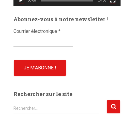
00:00
14:30
i
d
é
Abonnez-vous à notre newsletter !
o
Courrier électronique
*
Rechercher sur le site
R
Rechercher…
e
c
h
e