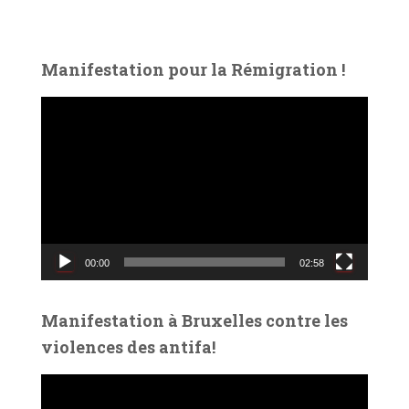
Manifestation pour la Rémigration !
L
e
c
t
e
u
r
v
00:00
02:58
i
d
é
Manifestation à Bruxelles contre les
o
violences des antifa!
L
e