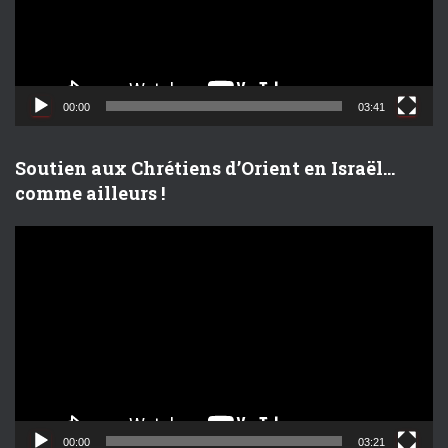
u
r
v
i
d
00:00
03:41
é
o
Soutien aux Chrétiens d’Orient en Israël…
comme ailleurs !
L
e
c
t
e
u
r
v
i
d
00:00
03:21