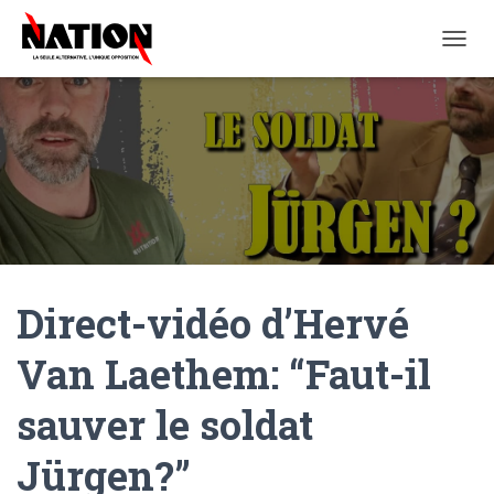
O
U
V
R
I
R
/
F
E
R
M
E
Direct-vidéo d’Hervé
R
L
A
Van Laethem: “Faut-il
N
A
sauver le soldat
V
I
G
Jürgen?”
A