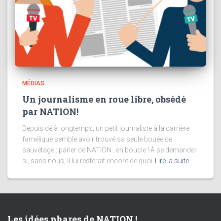
MÉDIAS
Un journalisme en roue libre, obsédé
par NATION!
Depuis déjà longtemps, un petit journaliste à la carrière
famélique semble avoir trouvé sa seule bouée de
sauvetage : parler de NATION…en boucle ! À se demander
si, sans nous, il lui resterait encore de quoi
Lire la suite
Les idées phares de NATION !