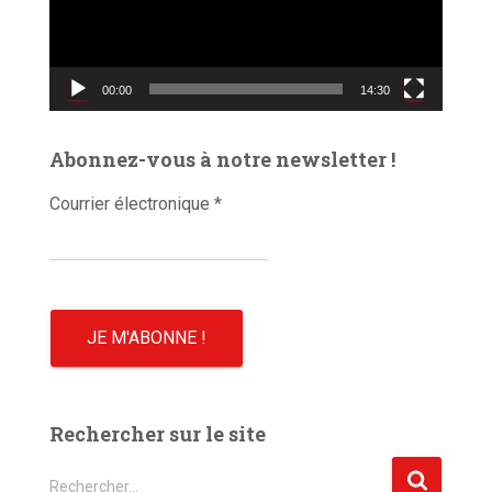
u
r
v
00:00
14:30
i
d
é
Abonnez-vous à notre newsletter !
o
Courrier électronique
*
Rechercher sur le site
R
Rechercher…