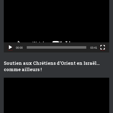
e
c
t
e
u
r
v
i
d
00:00
03:41
é
o
Soutien aux Chrétiens d’Orient en Israël…
comme ailleurs !
L
e
c
t
e
u