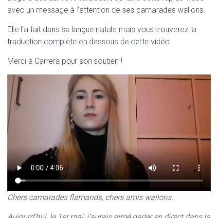
T
avec un message à l’attention de ses camarades wallons.
I
O
Elle l’a fait dans sa langue natale mais vous trouverez la
N
traduction complète en dessous de cette vidéo.
Merci à Carrera pour son soutien !
Chers camarades flamands, chers amis wallons.
Aujourd’hui, le 1er mai, j’aurais aimé parler en direct dans la