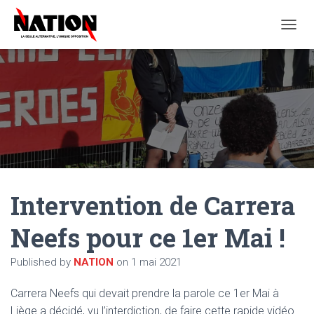
O
U
V
R
I
R
/
F
E
R
M
E
Intervention de Carrera
R
L
A
Neefs pour ce 1er Mai !
N
A
Published by
NATION
on
1 mai 2021
V
I
G
Carrera Neefs qui devait prendre la parole ce 1er Mai à
A
Liège a décidé, vu l’interdiction, de faire cette rapide vidéo