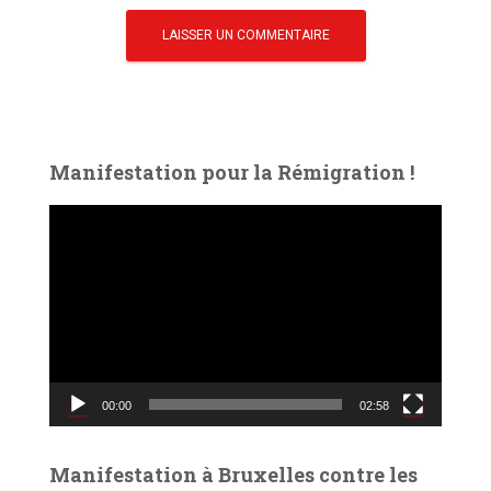
Manifestation pour la Rémigration !
L
e
c
t
e
u
r
v
00:00
02:58
i
d
é
Manifestation à Bruxelles contre les
o