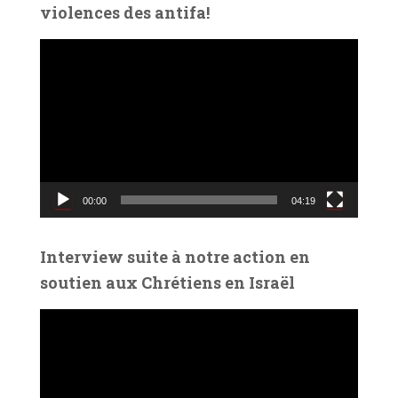
violences des antifa!
L
e
c
t
e
u
r
v
00:00
04:19
i
d
é
Interview suite à notre action en
o
soutien aux Chrétiens en Israël
L
e
c
t
e