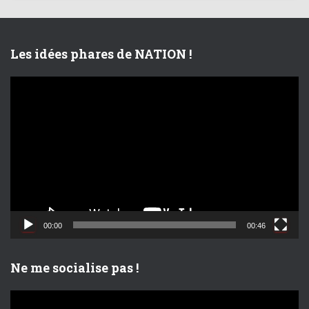
Les idées phares de NATION !
L
e
c
t
e
u
r
v
i
d
00:00
00:46
é
o
Ne me socialise pas !
L