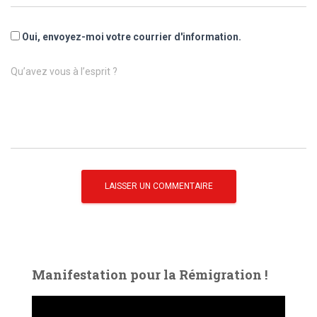
Oui, envoyez-moi votre courrier d'information.
Qu’avez vous à l’esprit ?
Manifestation pour la Rémigration !
L