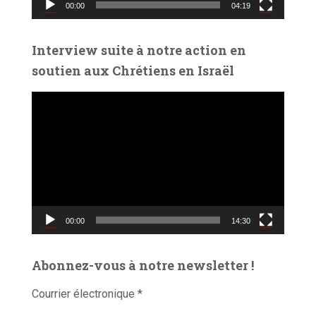
00:00
04:19
i
d
é
Interview suite à notre action en
o
soutien aux Chrétiens en Israël
L
e
c
t
e
u
r
v
00:00
14:30
i
d
é
Abonnez-vous à notre newsletter !
o
Courrier électronique
*