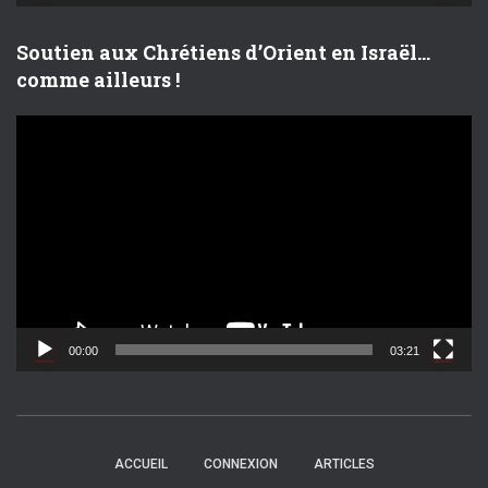
é
o
Soutien aux Chrétiens d’Orient en Israël…
comme ailleurs !
L
e
c
t
e
u
r
v
i
d
00:00
03:21
é
o
ACCUEIL
CONNEXION
ARTICLES