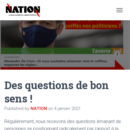
O
U
V
R
I
R
/
F
E
R
M
E
Des questions de bon
R
L
A
sens !
N
A
Published by
NATION
on
4 janvier 2021
V
I
G
Régulièrement, nous recevons des questions émanant de
A
personnes se positionnant radicalement par rapport à la