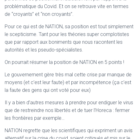
T
problématique du Covid. Et on se retrouve vite en termes
I
O
de “croyants” et “non croyants”.
N
Pour ce qui est de NATION, sa position est tout simplement
le scepticisme. Tant pour les théories super complotistes
que par rapport aux boniments que nous racontent les
autorités et les pseudo-spécialistes.
On pourrait résumer la position de NATION en 5 points !
Le gouvernement gère très mal cette crise par manque de
moyens (et c’est leur faute) et par incompétence (ça c’est
la faute des gens qui ont voté pour eux)
Il y a bien d’autres mesures à prendre pour endiguer le virus
que de restreindre nos libertés et de tuer l’Horeca : fermer
les frontières par exemple…
NATION regrette que les scientifiques qui expriment un avis
alternatif sur la crise du covid, soient critiqués et mis sur le