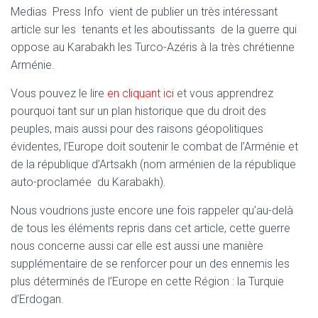
T
Medias Press Info vient de publier un très intéressant
I
article sur les tenants et les aboutissants de la guerre qui
O
N
oppose au Karabakh les Turco-Azéris à la très chrétienne
Arménie.
Vous pouvez le lire
en cliquant ici
et vous apprendrez
pourquoi tant sur un plan historique que du droit des
peuples, mais aussi pour des raisons géopolitiques
évidentes, l’Europe doit soutenir le combat de l’Arménie et
de la république d’Artsakh (nom arménien de la république
auto-proclamée du Karabakh).
Nous voudrions juste encore une fois rappeler qu’au-delà
de tous les éléments repris dans cet article, cette guerre
nous concerne aussi car elle est aussi une manière
supplémentaire de se renforcer pour un des ennemis les
plus déterminés de l’Europe en cette Région : la Turquie
d’Erdogan.