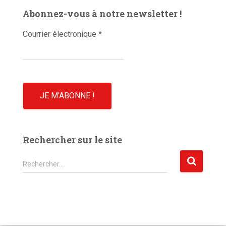
é
Abonnez-vous à notre newsletter !
o
Courrier électronique
*
Rechercher sur le site
R
Rechercher…
e
c
h
e
r