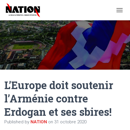
O
U
V
R
I
R
/
F
E
R
M
E
L’Europe doit soutenir
R
L
A
l’Arménie contre
N
A
Erdogan et ses sbires!
V
I
G
Published by
NATION
on
31 octobre 2020
A