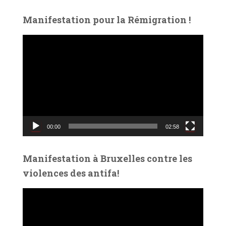
Manifestation pour la Rémigration !
L
e
c
t
e
u
r
v
00:00
02:58
i
d
é
Manifestation à Bruxelles contre les
o
violences des antifa!
L
e
c