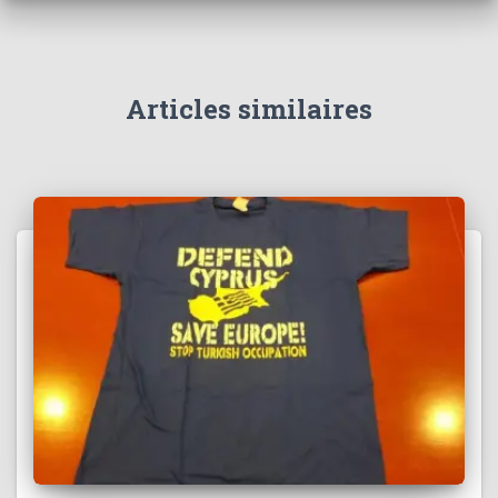
c
h
e
r
Articles similaires
: