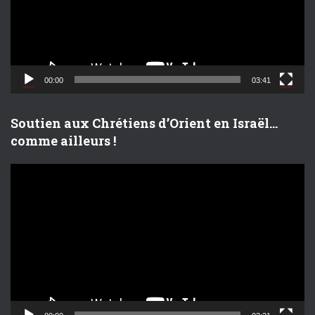
u
r
v
i
d
00:00
03:41
é
o
Soutien aux Chrétiens d’Orient en Israël…
comme ailleurs !
L
e
c
t
e
u
r
v
i
d