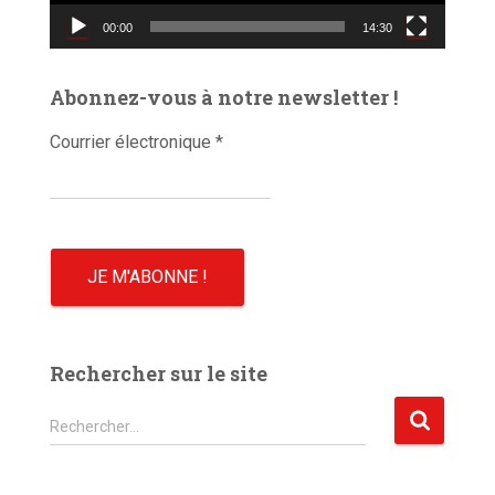
v
00:00
14:30
i
d
é
Abonnez-vous à notre newsletter !
o
Courrier électronique
*
Rechercher sur le site
R
Rechercher…
e
c
h