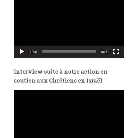
e
c
t
e
u
r
v
00:00
04:19
i
d
é
Interview suite à notre action en
o
soutien aux Chrétiens en Israël
L
e
c
t
e
u
r