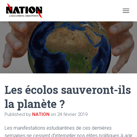
O
U
V
R
I
R
/
F
E
R
M
E
Les écolos sauveront-ils
R
L
A
la planète ?
N
A
Published by
NATION
on
24 février 2019
V
I
G
Les manifestations estudiantines de ces dernières
A
semaines ne cessent d’interpeller nos élites politiques à agir