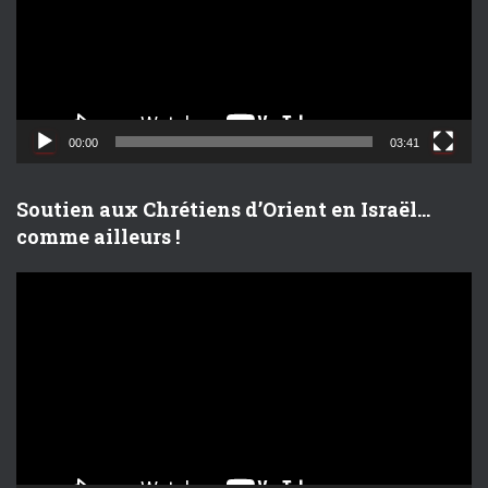
e
u
r
v
i
d
00:00
03:41
é
o
Soutien aux Chrétiens d’Orient en Israël…
comme ailleurs !
L
e
c
t
e
u
r
v
i