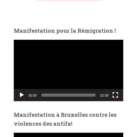
Manifestation pour la Rémigration !
L
e
c
t
e
u
r
v
00:00
02:58
i
d
é
Manifestation à Bruxelles contre les
o
violences des antifa!
L