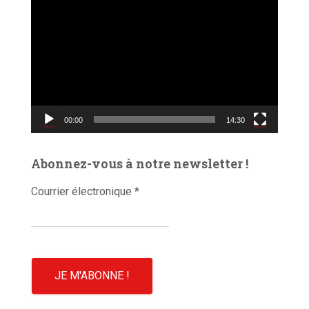
L
e
c
t
e
u
r
v
00:00
14:30
i
d
é
Abonnez-vous à notre newsletter !
o
Courrier électronique
*