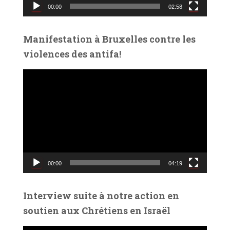
00:00
02:58
i
d
é
Manifestation à Bruxelles contre les
o
violences des antifa!
L
e
c
t
e
u
r
v
00:00
04:19
i
d
é
Interview suite à notre action en
o
soutien aux Chrétiens en Israël