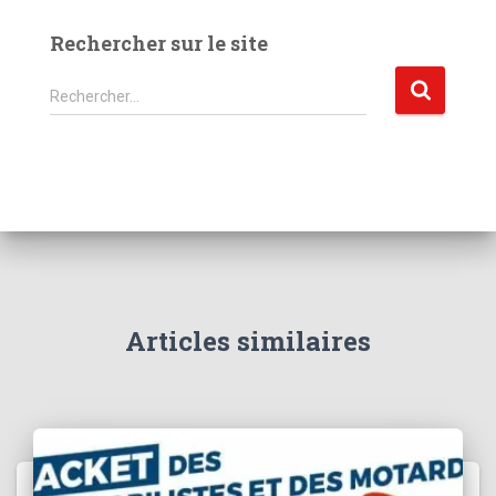
Rechercher sur le site
R
Rechercher…
e
c
h
e
r
c
h
e
r
Articles similaires
: