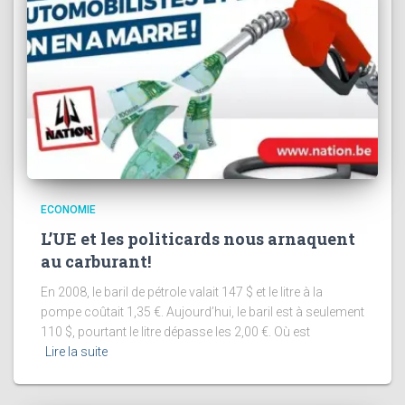
ECONOMIE
L’UE et les politicards nous arnaquent
au carburant!
En 2008, le baril de pétrole valait 147 $ et le litre à la
pompe coûtait 1,35 €. Aujourd’hui, le baril est à seulement
110 $, pourtant le litre dépasse les 2,00 €. Où est
Lire la suite