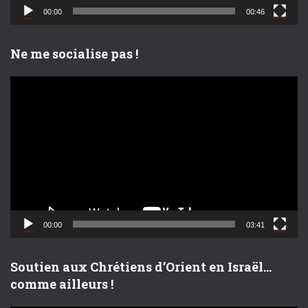
d
00:00
00:46
é
o
Ne me socialise pas !
L
e
c
t
e
u
r
v
i
d
00:00
03:41
é
o
Soutien aux Chrétiens d’Orient en Israël…
comme ailleurs !