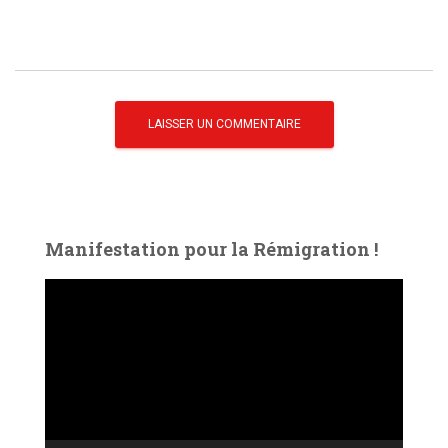
Manifestation pour la Rémigration !
L
e
c
t
e
u
r
v