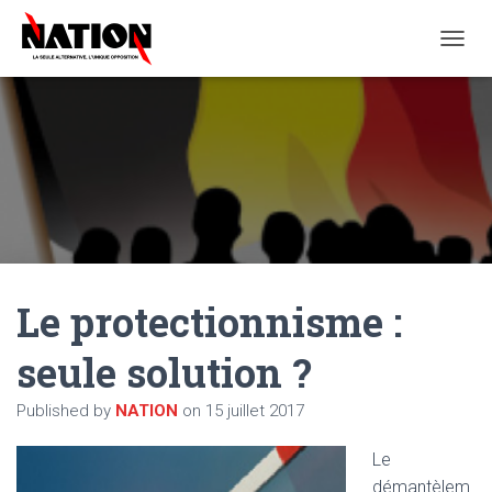
O
U
V
R
I
R
/
F
E
R
M
E
Le protectionnisme :
R
L
A
seule solution ?
N
A
Published by
NATION
on
15 juillet 2017
V
I
G
Le
A
démantèlem