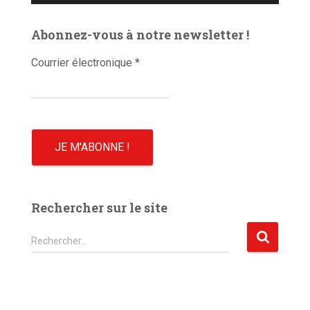
d
é
Abonnez-vous à notre newsletter !
o
Courrier électronique
*
Rechercher sur le site
R
Rechercher…
e
c
h
e