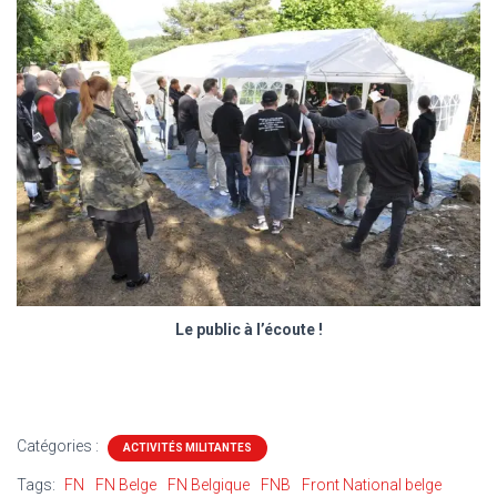
Le public à l’écoute !
Catégories :
ACTIVITÉS MILITANTES
Tags:
FN
FN Belge
FN Belgique
FNB
Front National belge