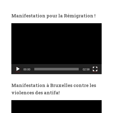
Manifestation pour la Rémigration !
L
e
c
t
e
u
r
v
00:00
02:58
i
d
é
Manifestation à Bruxelles contre les
o
violences des antifa!
L
e