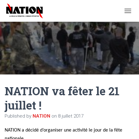
O
U
V
R
I
R
/
F
E
R
M
E
NATION va fêter le 21
R
L
A
juillet !
N
A
Published by
NATION
on
8 juillet 2017
V
I
G
NATION a décidé d’organiser une activité le jour de la fête
A
nationale.