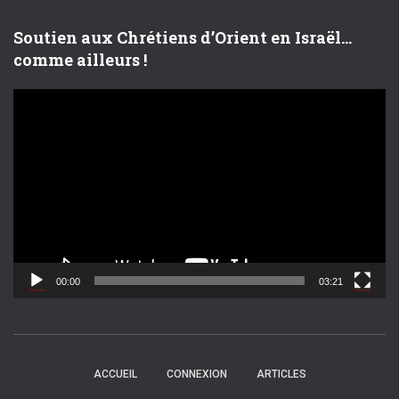
o
Soutien aux Chrétiens d’Orient en Israël…
comme ailleurs !
L
e
c
t
e
u
r
v
i
d
00:00
03:21
é
o
ACCUEIL
CONNEXION
ARTICLES