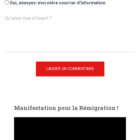
Oui, envoyez-moi votre courrier d'information.
Qu’avez vous à l’esprit ?
Manifestation pour la Rémigration !
L
e
c