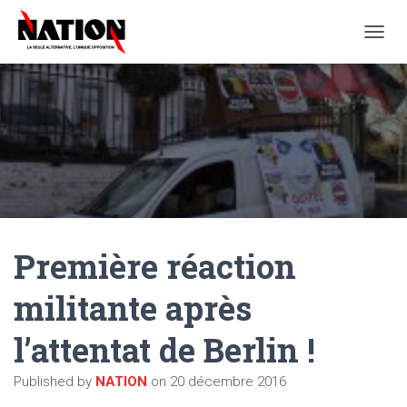
O
U
V
R
I
R
/
F
E
R
M
E
Première réaction
R
L
A
militante après
N
A
l’attentat de Berlin !
V
I
G
Published by
NATION
on
20 décembre 2016
A