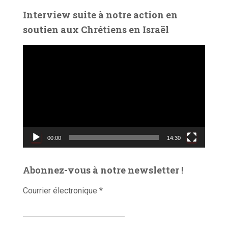
é
Interview suite à notre action en
o
soutien aux Chrétiens en Israël
L
e
c
t
e
u
r
v
00:00
14:30
i
d
é
Abonnez-vous à notre newsletter !
o
Courrier électronique
*