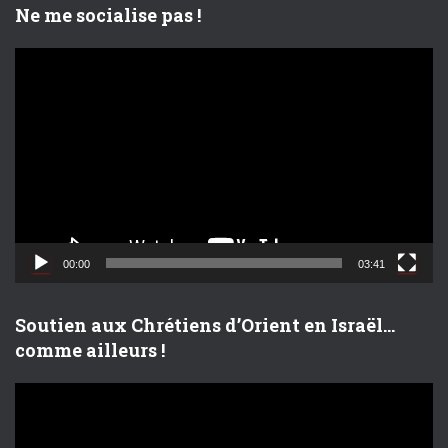
Ne me socialise pas !
L
e
c
t
e
u
r
v
i
d
00:00
03:41
é
o
Soutien aux Chrétiens d’Orient en Israël…
comme ailleurs !
L
e
c