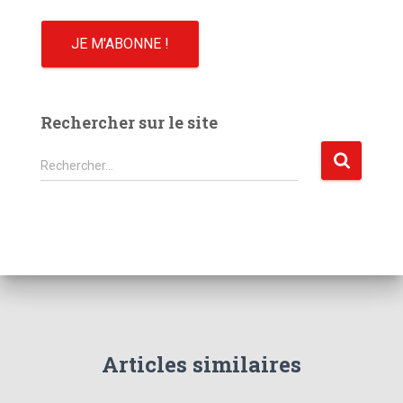
Rechercher sur le site
R
Rechercher…
e
c
h
e
r
c
h
e
r
Articles similaires
: