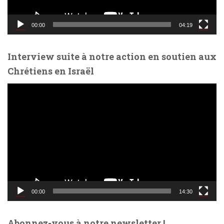
i
d
00:00
04:19
é
o
Interview suite à notre action en soutien aux
Chrétiens en Israël
L
e
c
t
e
u
r
v
i
d
00:00
14:30
é
o
Abonnez-vous à notre newsletter !