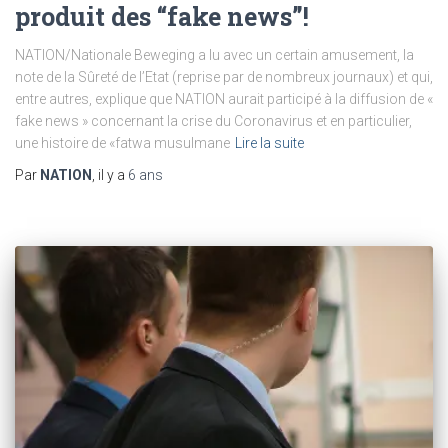
produit des “fake news”!
NATION/Nationale Beweging a lu avec un certain amusement, la
note de la Sûreté de l’Etat (reprise par de nombreux journaux) et qui,
entre autres, explique que NATION aurait participé à la diffusion de «
fake news » concernant la crise du Coronavirus et en particulier,
une histoire de «fatwa musulmane
Lire la suite
Par
NATION
, il y a
6 ans