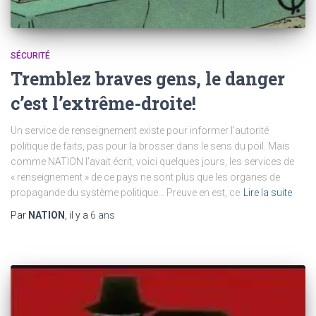
SÉCURITÉ
Tremblez braves gens, le danger
c’est l’extrême-droite!
Un service de renseignement existe pour informer l’autorité
politique de faits, pas pour la brosser dans le sens du poil. Mais
comme NATION l’avait écrit, voici quelques jours, les services de
« renseignement » de ce pays ne sont plus que les organes de
propagande du système politique… Preuve en est, ce
Lire la suite
Par
NATION
, il y a
6 ans