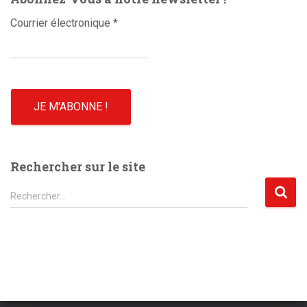
Courrier électronique
*
Rechercher sur le site
R
Rechercher…
e
c
h
e
r
c
h