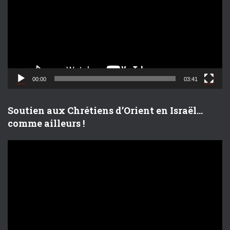
t
e
u
r
v
i
d
00:00
03:41
é
o
Soutien aux Chrétiens d’Orient en Israël…
comme ailleurs !
L
e
c
t
e
u
r
v