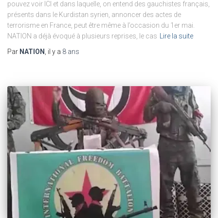
pouvez voir ICI et dans laquelle, on entend des gauchistes français,
présents dans le Kurdistan syrien, annoncer des actes de
terrorisme en France, peut être même à l’occasion du 1er mai.
NATION a déjà évoqué à plusieurs reprises, le cas
Lire la suite
Par
NATION
, il y a
8 ans