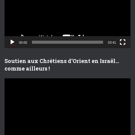
t
e
u
r
v
i
d
00:00
03:41
é
o
Soutien aux Chrétiens d’Orient en Israël…
comme ailleurs !
L
e
c
t
e
u
r
v
i