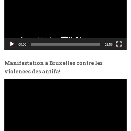
t
e
u
r
v
i
d
00:00
02:58
é
o
Manifestation à Bruxelles contre les
violences des antifa!
L
e
c
t
e
u
r
v