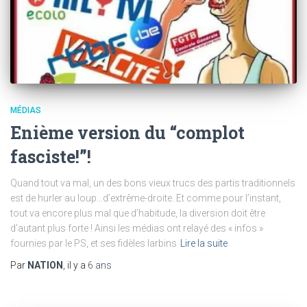
MÉDIAS
Enième version du “complot
fasciste!”!
Quand tout va mal, un des bons vieux trucs des partis traditionnels
est de hurler au loup…d’extrême-droite. Et comme pour l’instant,
tout va encore plus mal que d’habitude, la diversion doit être
d’autant plus forte ! Ainsi les médias ont relayé des « infos »
fournies par le PS, et ses fidèles larbins
Lire la suite
Par
NATION
, il y a
6 ans