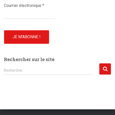
Courrier électronique
*
Rechercher sur le site
R
Rechercher…
e
c
h
e
r
c
h
e