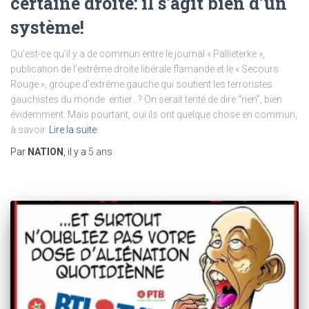
certaine droite: il s’agit bien d’un
système!
Qu’est-ce qu’il y a de commun entre le journal « Pallieterke »,
publication de l’extrême droite libérale flamande et le « Secours
Rouge », groupe d’extrême gauche qui soutient les terroristes
gauchistes du monde entier…? On serait tenté de dire “rien”, bien
évidemment. Mais pourtant, oui ils ont quelque chose en commun,
à savoir
Lire la suite
Par
NATION
, il y a
5 ans