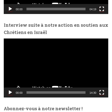
i
d
00:00
04:19
é
o
Interview suite à notre action en soutien aux
Chrétiens en Israël
L
e
c
t
e
u
r
v
i
d
00:00
14:30
é
o
Abonnez-vous à notre newsletter !