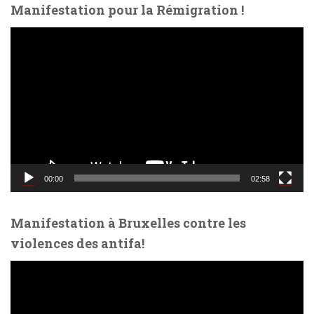
des
Manifestation pour la Rémigration !
publications
L
e
c
t
e
u
r
v
i
d
00:00
02:58
é
o
Manifestation à Bruxelles contre les
violences des antifa!
L
e
c
t