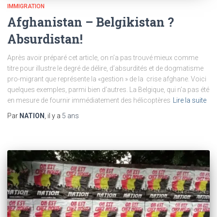
IMMIGRATION
Afghanistan – Belgikistan ?
Absurdistan!
Après avoir préparé cet article, on n’a pas trouvé mieux comme
titre pour illustre le degré de délire, d’absurdités et de dogmatisme
pro-migrant que représente la «gestion » de la crise afghane. Voici
quelques exemples, parmi bien d’autres. La Belgique, qui n’a pas été
en mesure de fournir immédiatement des hélicoptères
Lire la suite
Par
NATION
, il y a
5 ans