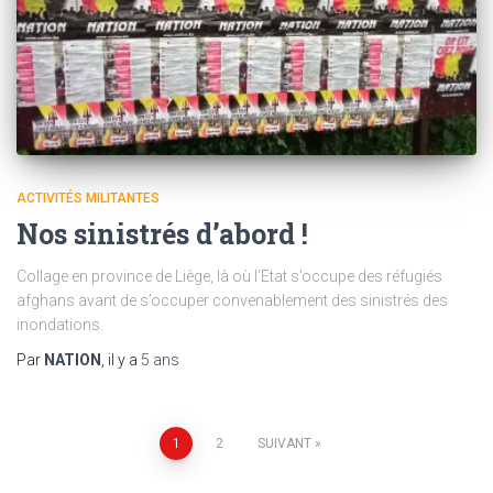
ACTIVITÉS MILITANTES
Nos sinistrés d’abord !
Collage en province de Liège, là où l’Etat s’occupe des réfugiés
afghans avant de s’occuper convenablement des sinistrés des
inondations.
Par
NATION
, il y a
5 ans
Pagination
1
2
SUIVANT