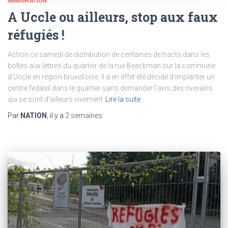
IMMIGRATION
A Uccle ou ailleurs, stop aux faux
réfugiés !
Action ce samedi de distribution de centaines de tracts dans les
boîtes aux lettres du quartier de la rue Beeckman sur la commune
d’Uccle en région bruxelloise. Il a en effet été décidé d’implanter un
centre fedasil dans le quartier sans demander l’avis des riverains
qui se sont d’ailleurs vivement
Lire la suite
Par
NATION
, il y a
2 semaines