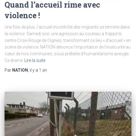
Quand l’accueil rime avec
violence !
Une fois de plus, l’accueil incontrôlé des migrants se termine dans
la violence. Samedi soir, une agression au couteau a frappé le
centre Croix-Rouge de Oignies, transformant ce lieu « d’accueil » en
scène de violence. NATION dénonce l’importation de l’insécurité au
cœur de nos communes, sous prétexte d’humanitarisme aveugle.
Ce drame
Lire la suite
Par
NATION
, il y a
1 an