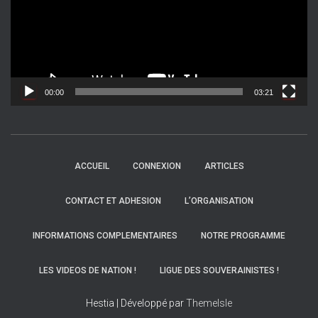
e
u
r
v
i
d
00:00
03:21
é
o
ACCUEIL
CONNEXION
ARTICLES
CONTACT ET ADHESION
L’ORGANISATION
INFORMATIONS COMPLEMENTAIRES
NOTRE PROGRAMME
LES VIDEOS DE NATION !
LIGUE DES SOUVERAINISTES !
Hestia | Développé par
ThemeIsle