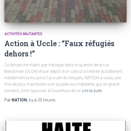
ACTIVITÉS MILITANTES
Action à Uccle : “Faux réfugiés
dehors !”
Ce dimanche matin, par tractage dans le quartier de la rue
Beeckman (Uccle) et par dépôt d’un calicot à l’entrée du bâtiment
initialement prévu pour l’accueil de réfugiés, NATION a voulu une
fois de plus manifester son soutien aux habitants qui, en grand
nombre, sont opposés à l’ouverture de ce
Lire la suite
Par
NATION
, il y a
20 heures