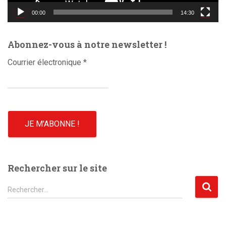
d
00:00
14:30
é
o
Abonnez-vous à notre newsletter !
Courrier électronique
*
Rechercher sur le site
R
Rechercher…
e
c
h