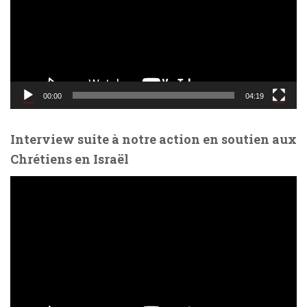
e
u
r
v
i
d
00:00
04:19
é
o
Interview suite à notre action en soutien aux
Chrétiens en Israël
L
e
c
t
e
u
r
v
i