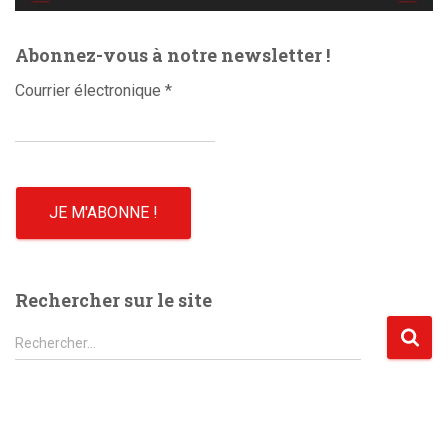
é
o
Abonnez-vous à notre newsletter !
Courrier électronique
*
Rechercher sur le site
R
Rechercher…
e
c
h
e
r