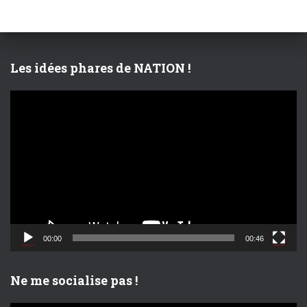
c
h
e
r
Les idées phares de NATION !
:
L
e
c
t
e
u
r
v
i
d
00:00
00:46
é
o
Ne me socialise pas !