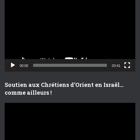
L
e
c
t
e
u
r
v
i
d
00:00
03:41
é
o
Soutien aux Chrétiens d’Orient en Israël…
comme ailleurs !
L
e
c
t
e