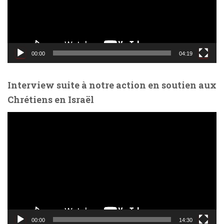
u
r
v
i
d
00:00
04:19
é
o
Interview suite à notre action en soutien aux
Chrétiens en Israël
L
e
c
t
e
u
r
v
i
d
00:00
14:30