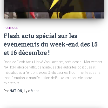
POLITIQUE
Flash actu spécial sur les
événements du week-end des 15
et 16 décembre !
Dans ce Flash Actu, Hervé Van Laethem, président du Mouvement
NATION, aborde l’attitude honteuse des autorités politiques et
médiatiques à l’encontre des Gilets Jaunes. Il commente aussi la
manifestation la manifestation de Bruxelles contre le pacte
migratoire.
Par
NATION
, il y a
8 ans