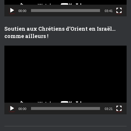
i
d
00:00
03:41
é
o
Soutien aux Chrétiens d’Orient en Israël…
comme ailleurs !
L
e
c
t
e
u
r
v
i
d
00:00
03:21
é
o