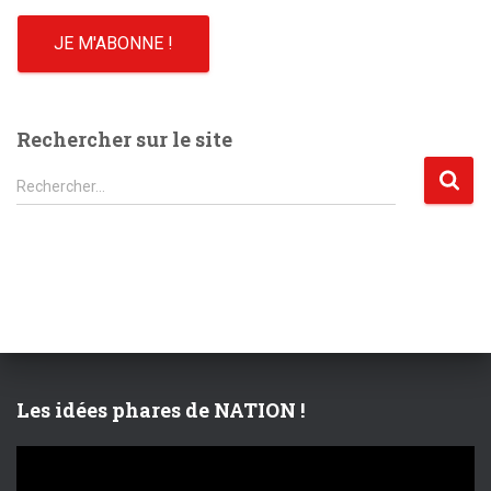
Rechercher sur le site
R
Rechercher…
e
c
h
e
r
c
h
e
r
Les idées phares de NATION !
:
L
e