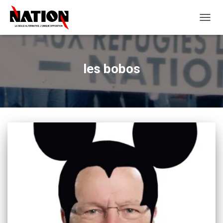
OUVRI
LA
NAVIG
les bobos