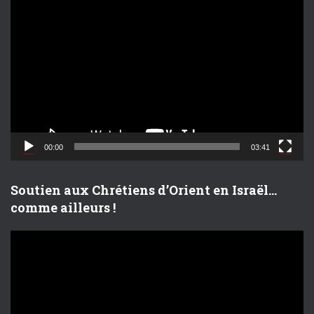
L
e
c
t
e
u
r
v
i
d
00:00
03:41
é
o
Soutien aux Chrétiens d’Orient en Israël…
comme ailleurs !
L
e
c
t
e