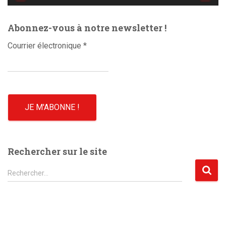
é
o
Abonnez-vous à notre newsletter !
Courrier électronique
*
Rechercher sur le site
R
Rechercher…
e
c
h
e
r