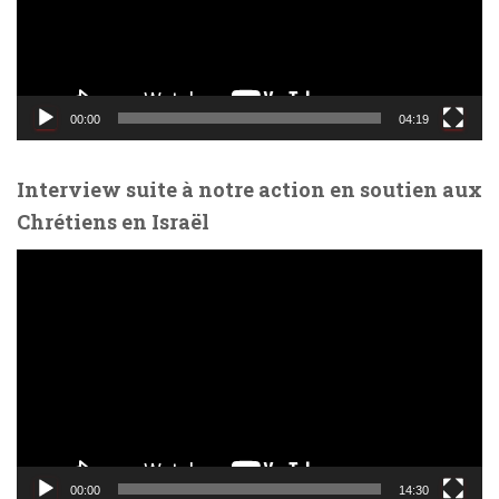
u
r
v
i
d
00:00
04:19
é
o
Interview suite à notre action en soutien aux
Chrétiens en Israël
L
e
c
t
e
u
r
v
i
d
00:00
14:30