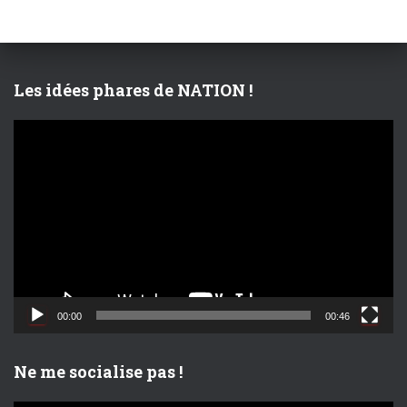
c
h
e
r
Les idées phares de NATION !
:
L
e
c
t
e
u
r
v
i
d
00:00
00:46
é
o
Ne me socialise pas !