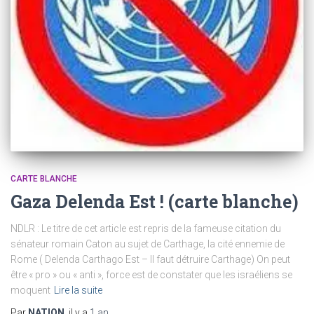
CARTE BLANCHE
Gaza Delenda Est ! (carte blanche)
NDLR : Le titre de cet article est repris de la fameuse citation du
sénateur romain Caton au sujet de Carthage, la cité ennemie de
Rome ( Delenda Carthago Est – Il faut détruire Carthage) On peut
être « pro » ou « anti », force est de constater que les israéliens se
moquent
Lire la suite
Par
NATION
, il y a
1 an