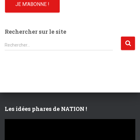
Rechercher sur le site
R
Rechercher…
e
c
h
e
r
c
h
e
r
Les idées phares de NATION !
:
L
e
c