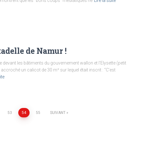
 démontrent que les “bons coups” médiatiques ne
Lire la suite
tadelle de Namur !
ste devant les bâtiments du gouvernement wallon et l’Elysette (petit
 accroché un calicot de 30 m² sur lequel était inscrit : “C’est
ite
53
54
55
SUIVANT