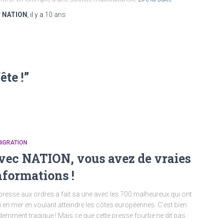
r
NATION
, il y a
10 ans
te !”
IGRATION
vec NATION, vous avez de vraies
nformations !
presse aux ordres a fait sa une avec les 700 malheureux qui ont
i en mer en voulant atteindre les côtes européennes. C’est bien
demment tragique ! Mais ce que cette presse fourbe ne dit pas,