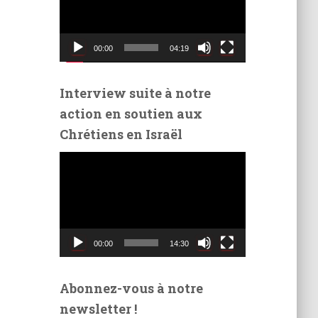
t
e
u
00:00
04:19
r
v
i
Interview suite à notre
d
action en soutien aux
é
Chrétiens en Israël
o
L
e
c
t
e
u
00:00
14:30
r
v
i
Abonnez-vous à notre
d
newsletter !
é