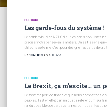
POLITIQUE
Les garde-fous du système !
Le dernier visuel de NATION sur les partis populistes n
préciser notre pensée en la matière. On sait le sens q
utilisons ce terme, c’est pour désigner les partis de droit
Par
NATION
, il y a
10 ans
POLITIQUE
Le Brexit, ça m’excite… un p
Le système politico-financier que nous combattons a se
peuples. Il est en effet certain que ce referendum sur le
rendu possible que parce certaines composantes du sy