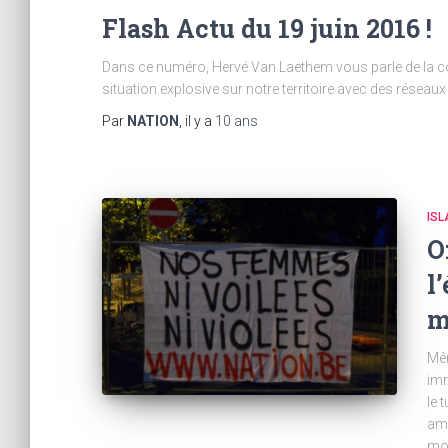
Flash Actu du 19 juin 2016 !
Dans ce numéro, Hervé Van Laethem vous parle de la co
situation explosive sur notre territoire avec des réseaux
Par
NATION
, il y a
10 ans
IS
O
l
m
Mêm
imm
le 
amé
mon