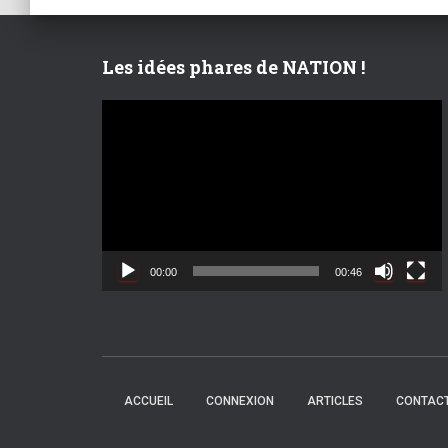
publications
Les idées phares de NATION !
L
e
c
t
e
u
r
v
00:00
00:46
i
d
é
o
ACCUEIL
CONNEXION
ARTICLES
CONTACT