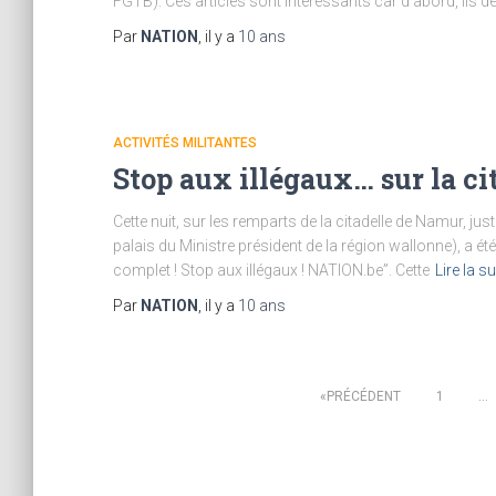
FGTB). Ces articles sont intéressants car d’abord, ils
Par
NATION
, il y a
10 ans
ACTIVITÉS MILITANTES
Stop aux illégaux… sur la ci
Cette nuit, sur les remparts de la citadelle de Namur, ju
palais du Ministre président de la région wallonne), a été
complet ! Stop aux illégaux ! NATION.be”. Cette
Lire la su
Par
NATION
, il y a
10 ans
Pagination
PRÉCÉDENT
1
…
des