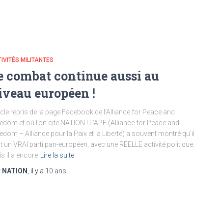
IVITÉS MILITANTES
e combat continue aussi au
iveau européen !
icle repris de la page Facebook de l’Alliance for Peace and
edom et où l’on cite NATION ! L’APF (Alliance for Peace and
edom – Alliance pour la Paix et la Liberté) a souvent montré qu’il
it un VRAI parti pan-européen, avec une RÉELLE activité politique.
s il a encore
Lire la suite
r
NATION
, il y a
10 ans