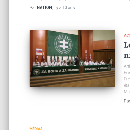
Par
NATION
, il y a
10 ans
ACT
L
n
Art
Fre
Fre
éta
Mai
Pa
MÉDIAS