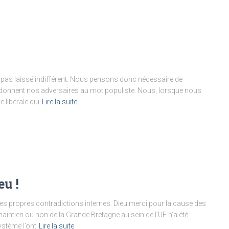
’a pas laissé indifférent. Nous pensons donc nécessaire de
ue donnent nos adversaires au mot populiste. Nous, lorsque nous
e libérale qui
Lire la suite
eu !
s propres contradictions internes. Dieu merci pour la cause des
 maintien ou non de la Grande Bretagne au sein de l’UE n’a été
stème l’ont
Lire la suite