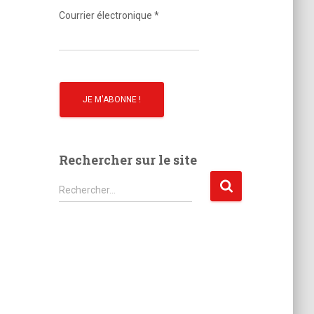
o
Courrier électronique
*
Rechercher sur le site
R
Rechercher…
e
c
h
e
r
c
h
e