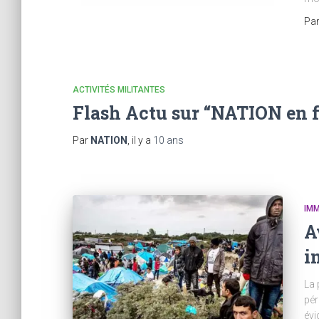
Pa
ACTIVITÉS MILITANTES
Flash Actu sur “NATION en fê
Par
NATION
, il y a
10 ans
IMM
A
i
La 
pér
évi