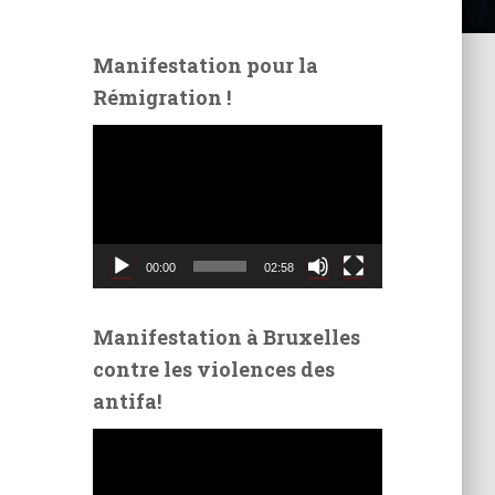
Manifestation pour la
Rémigration !
L
e
c
t
e
u
00:00
02:58
r
v
i
Manifestation à Bruxelles
d
contre les violences des
é
antifa!
o
L
e
c