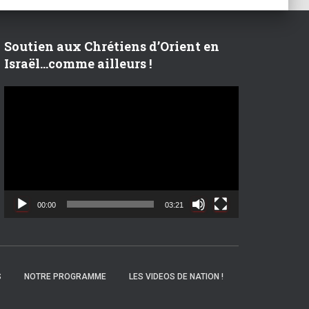
Soutien aux Chrétiens d’Orient en
Israël…comme ailleurs !
L
e
c
t
e
u
r
v
00:00
03:21
i
d
é
o
S
NOTRE PROGRAMME
LES VIDEOS DE NATION !