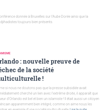
nférence donnée à Bruxelles sur l’Aube Dorée ainsi que la
 djihadistes toujours bien présents.
LAMISME
rlando : nouvelle preuve de
’échec de la société
ulticulturelle !
e si nous ne doutons pas que la presse subsidiée avait
édiatement cherché un lien avec l’extrême droite, il apparaît que
tueur d’Orlando est bel et bien un islamiste ! Il était aussi un citoyen
ricain apparemment bien intégré, comme on aime nous les
trer en exemple d’une société multiculturelle
Lire la suite