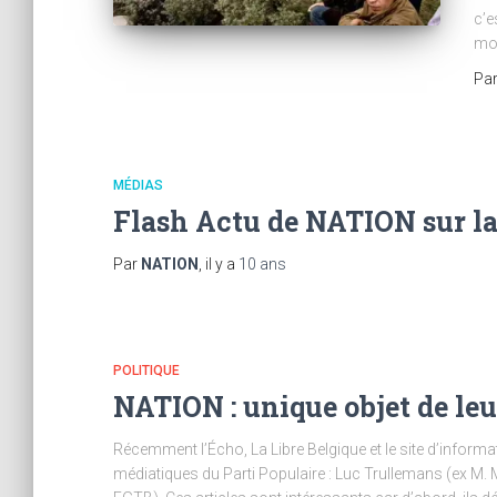
c’e
mo
Pa
MÉDIAS
Flash Actu de NATION sur la 
Par
NATION
, il y a
10 ans
POLITIQUE
NATION : unique objet de leu
Récemment l’Écho, La Libre Belgique et le site d’inform
médiatiques du Parti Populaire : Luc Trullemans (ex M. M