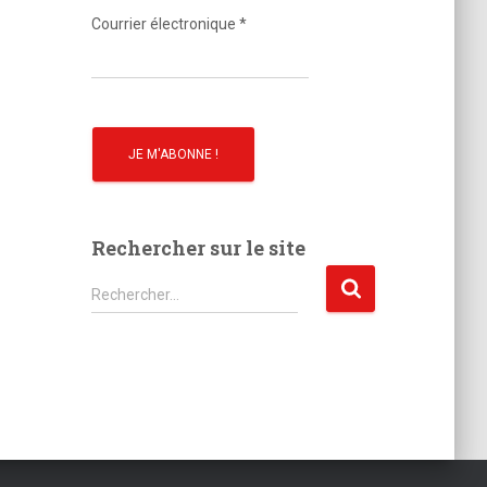
o
Courrier électronique
*
Rechercher sur le site
R
Rechercher…
e
c
h
e
r
c
h
e