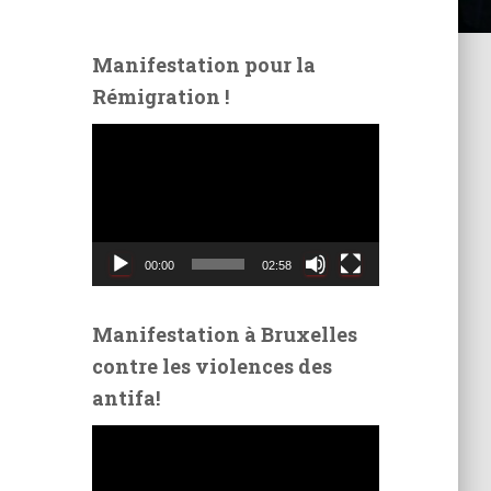
Manifestation pour la
Rémigration !
L
e
c
t
e
u
00:00
02:58
r
v
i
Manifestation à Bruxelles
d
contre les violences des
é
antifa!
o
L
e
c