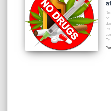
a
Des
peu
dou
les
con
Tét
Pa