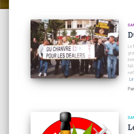
SA
D
Le 
gra
bie
NAT
néf
Lir
Pa
SA
L