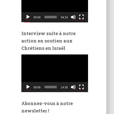
t
e
u
00:00
04:19
r
v
i
Interview suite à notre
d
action en soutien aux
é
Chrétiens en Israël
o
L
e
c
t
e
u
00:00
14:30
r
v
i
Abonnez-vous à notre
d
newsletter !
é