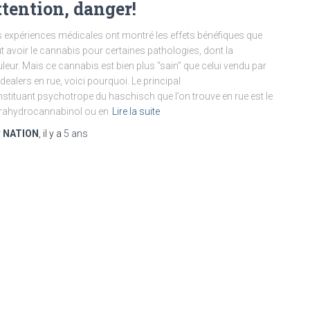
ttention, danger!
 expériences médicales ont montré les effets bénéfiques que
t avoir le cannabis pour certaines pathologies, dont la
leur. Mais ce cannabis est bien plus “sain” que celui vendu par
 dealers en rue, voici pourquoi. Le principal
stituant psychotrope du haschisch que l’on trouve en rue est le
rahydrocannabinol ou en
Lire la suite
r
NATION
, il y a
5 ans