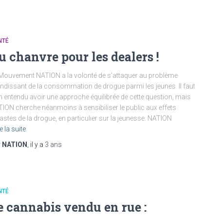
NTÉ
u chanvre pour les dealers !
Mouvement NATION a la volonté de s’attaquer au problème
ndissant de la consommation de drogue parmi les jeunes. Il faut
n entendu avoir une approche équilibrée de cette question, mais
ION cherche néanmoins à sensibiliser le public aux effets
astes de la drogue, en particulier sur la jeunesse. NATION
e la suite
r
NATION
, il y a
3 ans
NTÉ
e cannabis vendu en rue :