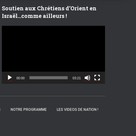
r
Soutien aux Chrétiens d’Orient en
Israël…comme ailleurs !
:
L
e
c
t
e
u
r
v
00:00
03:21
i
d
é
o
S
NOTRE PROGRAMME
LES VIDEOS DE NATION !