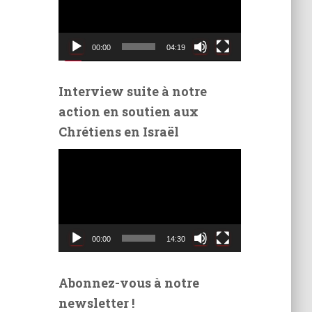
t
e
u
00:00
04:19
r
v
i
Interview suite à notre
d
action en soutien aux
é
Chrétiens en Israël
o
L
e
c
t
e
u
00:00
14:30
r
v
i
Abonnez-vous à notre
d
newsletter !
é