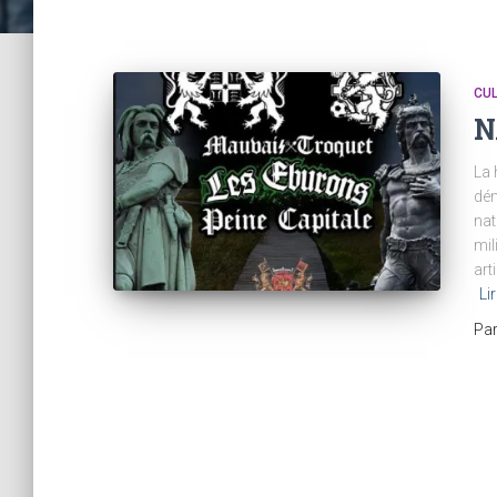
CU
N
La 
dém
nat
mil
art
Lir
Pa