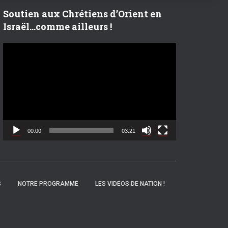
r
Soutien aux Chrétiens d’Orient en
Israël…comme ailleurs !
:
L
e
c
t
e
u
r
v
00:00
03:21
i
d
é
o
S
NOTRE PROGRAMME
LES VIDEOS DE NATION !