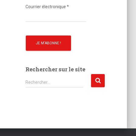
o
Courrier électronique
*
Rechercher sur le site
R
Rechercher…
e
c
h
e
r
c
h
e