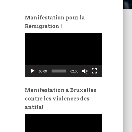
Manifestation pour la
Rémigration !
L
e
c
t
e
u
00:00
02:58
r
v
i
Manifestation à Bruxelles
d
contre les violences des
é
antifa!
o
L
e
c