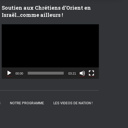
r
Soutien aux Chrétiens d’Orient en
Israël…comme ailleurs !
:
L
e
c
t
e
u
r
v
00:00
03:21
i
d
é
o
S
NOTRE PROGRAMME
LES VIDEOS DE NATION !