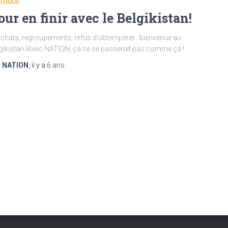
ITIQUE
our en finir avec le Belgikistan!
chats, regroupements, refus d’obtempérer : bienvenue au
gikistan !Avec NATION, ça ne se passerait pas comme ça !
r
NATION
, il y a
6 ans