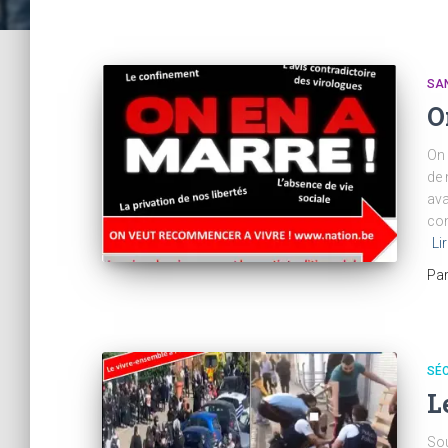
SA
O
On 
de 
ava
con
Lir
Pa
SÉC
L
Sou