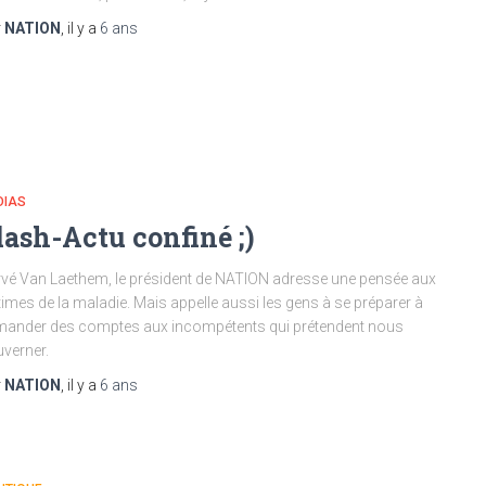
r
NATION
, il y a
6 ans
DIAS
lash-Actu confiné ;)
vé Van Laethem, le président de NATION adresse une pensée aux
times de la maladie. Mais appelle aussi les gens à se préparer à
ander des comptes aux incompétents qui prétendent nous
verner.
r
NATION
, il y a
6 ans