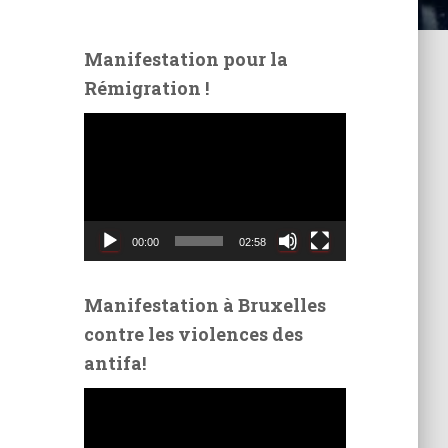
Manifestation pour la
Rémigration !
L
e
c
t
e
u
00:00
02:58
r
v
i
Manifestation à Bruxelles
d
contre les violences des
é
antifa!
o
L
e
c