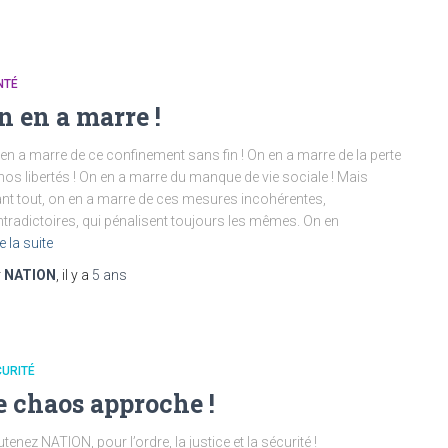
NTÉ
n en a marre !
en a marre de ce confinement sans fin ! On en a marre de la perte
nos libertés ! On en a marre du manque de vie sociale ! Mais
nt tout, on en a marre de ces mesures incohérentes,
tradictoires, qui pénalisent toujours les mêmes. On en
e la suite
r
NATION
, il y a
5 ans
URITÉ
e chaos approche !
tenez NATION, pour l’ordre, la justice et la sécurité !