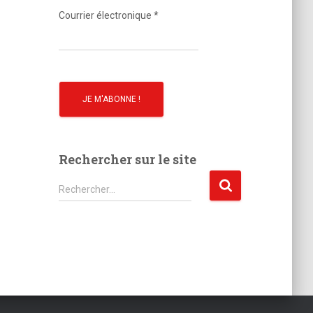
o
Courrier électronique
*
Rechercher sur le site
R
Rechercher…
e
c
h
e
r
c
h
e