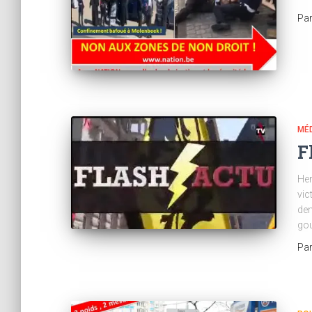
Pa
MÉ
F
Her
vic
dem
gou
Pa