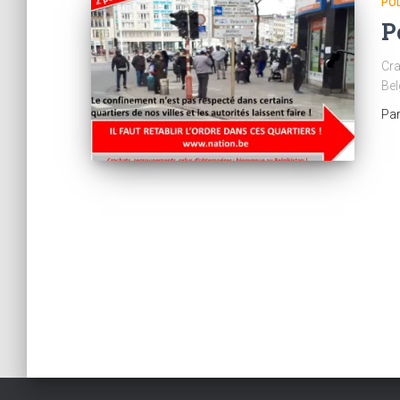
POL
P
Cra
Bel
Pa