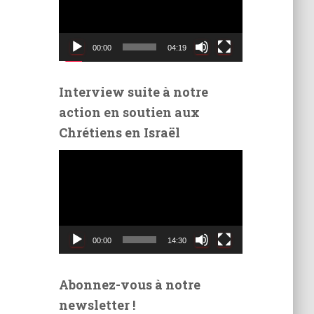
t
e
u
00:00
04:19
r
v
i
Interview suite à notre
d
action en soutien aux
é
Chrétiens en Israël
o
L
e
c
t
e
u
00:00
14:30
r
v
i
Abonnez-vous à notre
d
newsletter !
é