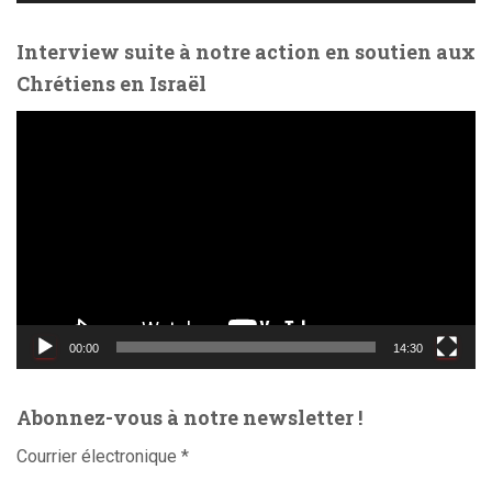
o
Interview suite à notre action en soutien aux
Chrétiens en Israël
L
e
c
t
e
u
r
v
i
d
00:00
14:30
é
o
Abonnez-vous à notre newsletter !
Courrier électronique
*