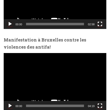
u
r
v
i
d
00:00
02:58
é
o
Manifestation à Bruxelles contre les
violences des antifa!
L
e
c
t
e
u
r
v
i
d
00:00
04:19
é