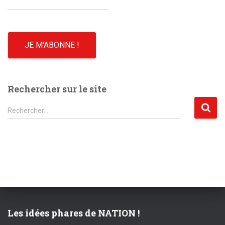
Rechercher sur le site
R
Rechercher…
e
c
h
e
r
c
h
e
r
Les idées phares de NATION !