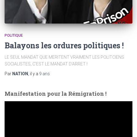
POLITIQUE
Balayons les ordures politiques !
LE SEUL MANDAT QUE MERITENT VRAIMENT LES POLITCIENS
SOCIALISTES, C’EST LE MANDAT D’ARRET !
Par
NATION
, il y a
9 ans
Manifestation pour la Rémigration !
L
e
c
t
e