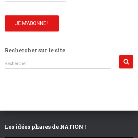
Rechercher sur le site
R
Rechercher…
e
c
h
e
r
c
h
e
r
Les idées phares de NATION !
: