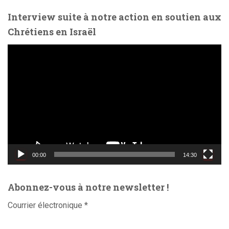
o
Interview suite à notre action en soutien aux
Chrétiens en Israël
L
e
c
t
e
u
r
v
i
d
00:00
14:30
é
o
Abonnez-vous à notre newsletter !
Courrier électronique
*