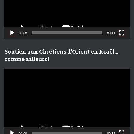
u
r
v
i
d
00:00
03:41
é
o
Soutien aux Chrétiens d’Orient en Israël…
comme ailleurs !
L
e
c
t
e
u
r
v
i
d
00:00
03:21