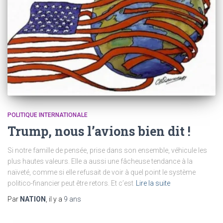
POLITIQUE INTERNATIONALE
Trump, nous l’avions bien dit !
Si notre famille de pensée, prise dans son ensemble, véhicule les
plus hautes valeurs. Elle a aussi une fâcheuse tendance à la
naïveté, comme si elle refusait de voir à quel point le système
politico-financier peut être retors. Et c’est
Lire la suite
Par
NATION
, il y a
9 ans