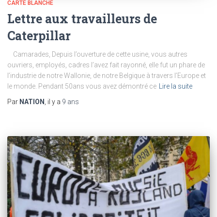
CARTE BLANCHE
Lettre aux travailleurs de
Caterpillar
Camarades, Depuis l’ouverture de cette usine, vous autres
ouvriers, employés, cadres l’avez fait rayonné, elle fut un phare de
l’industrie de notre Wallonie, de notre Belgique à travers l’Europe et
le monde. Pendant 50ans vous avez démontré ce
Lire la suite
Par
NATION
, il y a
9 ans