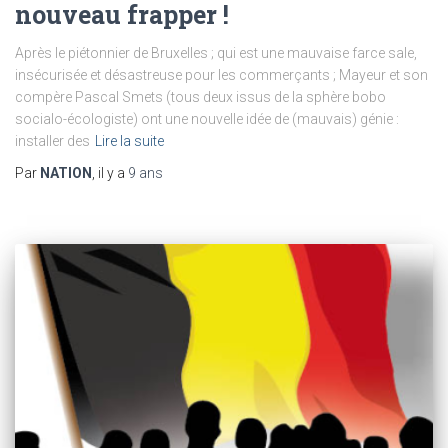
nouveau frapper !
Après le piétonnier de Bruxelles ; qui est une mauvaise farce sale,
insécurisée et désastreuse pour les commerçants ; Mayeur et son
compère Pascal Smets (tous deux issus de la sphère bobo
socialo-écologiste) ont une nouvelle idée de (mauvais) génie :
installer des
Lire la suite
Par
NATION
, il y a
9 ans