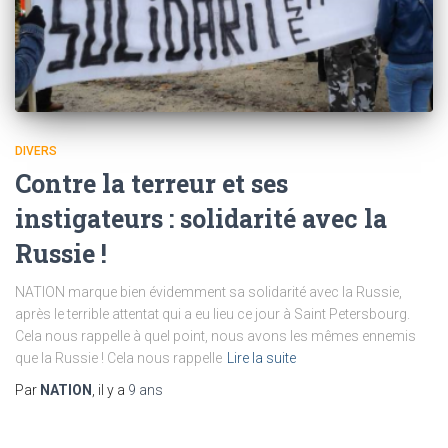
DIVERS
Contre la terreur et ses
instigateurs : solidarité avec la
Russie !
NATION marque bien évidemment sa solidarité avec la Russie,
après le terrible attentat qui a eu lieu ce jour à Saint Petersbourg.
Cela nous rappelle à quel point, nous avons les mêmes ennemis
que la Russie ! Cela nous rappelle
Lire la suite
Par
NATION
, il y a
9 ans