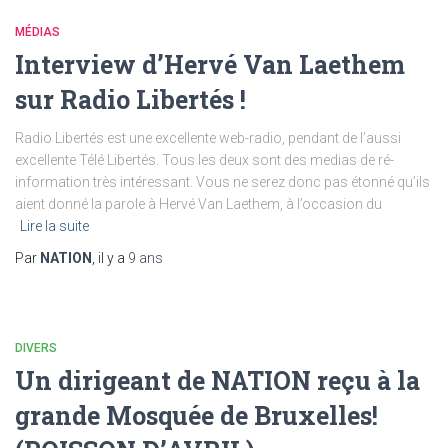
MÉDIAS
Interview d’Hervé Van Laethem
sur Radio Libertés !
Radio Libertés est une excellente web-radio, pendant de l’aussi
excellente Télé Libertés. Tous les deux sont des medias de ré-
information très intéressant. Vous ne serez donc pas étonné qu’ils
aient donné la parole à Hervé Van Laethem, à l’occasion du
Lire la suite
Par
NATION
, il y a
9 ans
DIVERS
Un dirigeant de NATION reçu à la
grande Mosquée de Bruxelles!