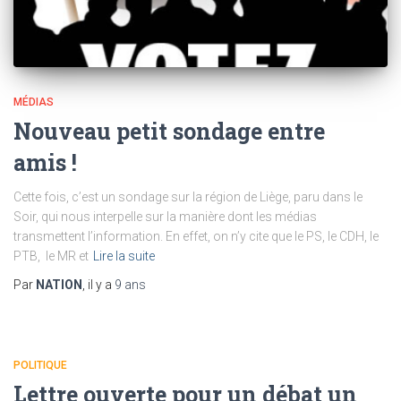
MÉDIAS
Nouveau petit sondage entre
amis !
Cette fois, c’est un sondage sur la région de Liège, paru dans le
Soir, qui nous interpelle sur la manière dont les médias
transmettent l’information. En effet, on n’y cite que le PS, le CDH, le
PTB, le MR et
Lire la suite
Par
NATION
, il y a
9 ans
POLITIQUE
Lettre ouverte pour un débat un