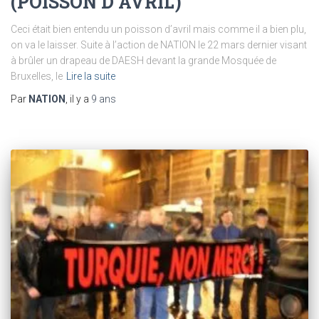
(POISSON D’AVRIL)
Ceci était bien entendu un poisson d’avril mais comme il a bien plu,
on va le laisser. Suite à l’action de NATION le 22 mars dernier visant
à brûler un drapeau de DAESH devant la grande Mosquée de
Bruxelles, le
Lire la suite
Par
NATION
, il y a
9 ans