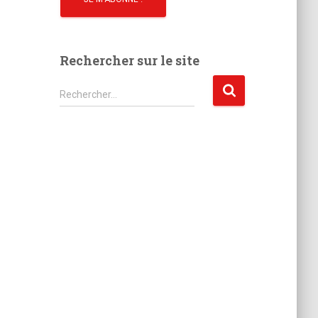
Rechercher sur le site
R
Rechercher…
e
c
h
e
r
c
h
e
r
: