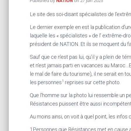
Published by
NATION
on
27 juin 2025
Le site des soi-disant spécialistes de l’extrê
Le dernier exemple en est la publication d’u
laquelle les « spécialistes » de l’ extrême-d
président de NATION. Et ils se moquent du fa
Sauf que ce n’est pas lui, qu’il y a plein de t
et n’est jamais parti en vacances au Maroc…Et s
le mal de faire du tourisme), il ne serait en
1
les personnes
reprises sur cette photo.
Que l’homme sur la photo lui ressemble un peu
Résistances puissent être aussi incompéten
Au moins ainsi, on voit à quel point, les infos 
1
Personnes que Résistances met en cause alo