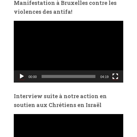
Manifestation à Bruxelles contre les
o
violences des antifa!
L
e
c
t
e
u
r
v
00:00
04:19
i
d
é
Interview suite à notre action en
o
soutien aux Chrétiens en Israël
L
e
c