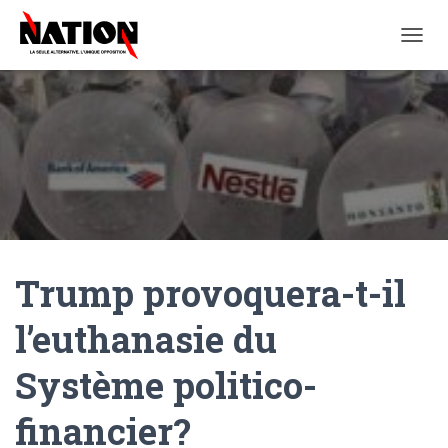
O
U
V
R
I
R
/
F
E
R
M
E
Trump provoquera-t-il
R
L
A
l’euthanasie du
N
A
Système politico-
V
I
G
financier?
A