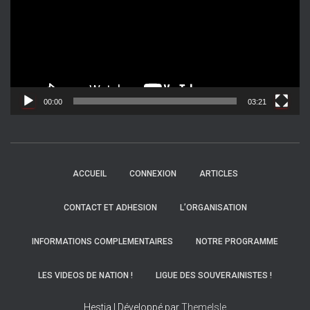
t
e
u
r
v
i
d
00:00
03:21
é
o
ACCUEIL
CONNEXION
ARTICLES
CONTACT ET ADHESION
L’ORGANISATION
INFORMATIONS COMPLEMENTAIRES
NOTRE PROGRAMME
LES VIDEOS DE NATION !
LIGUE DES SOUVERAINISTES !
Hestia | Développé par
ThemeIsle