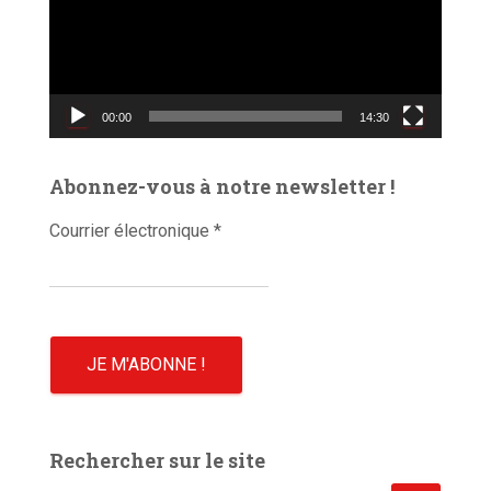
t
e
u
r
v
00:00
14:30
i
d
é
Abonnez-vous à notre newsletter !
o
Courrier électronique
*
Rechercher sur le site