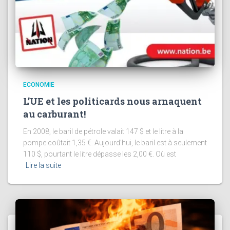
ECONOMIE
L’UE et les politicards nous arnaquent
au carburant!
En 2008, le baril de pétrole valait 147 $ et le litre à la
pompe coûtait 1,35 €. Aujourd’hui, le baril est à seulement
110 $, pourtant le litre dépasse les 2,00 €. Où est
Lire la suite