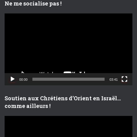
Ne me socialise pas !
L
e
c
t
e
u
r
v
i
d
00:00
03:41
é
o
Soutien aux Chrétiens d’Orient en Israël…
comme ailleurs !
L
e
c