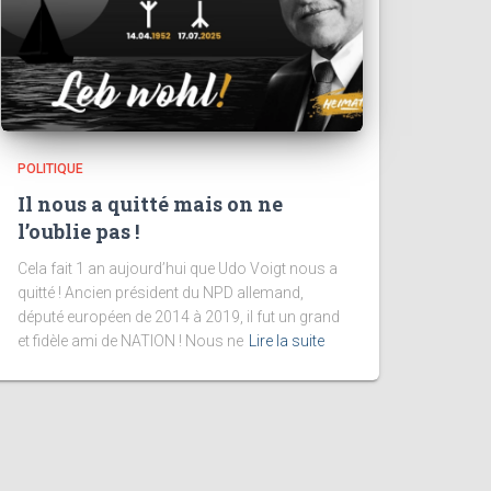
POLITIQUE
Il nous a quitté mais on ne
l’oublie pas !
Cela fait 1 an aujourd’hui que Udo Voigt nous a
quitté ! Ancien président du NPD allemand,
député européen de 2014 à 2019, il fut un grand
et fidèle ami de NATION ! Nous ne
Lire la suite