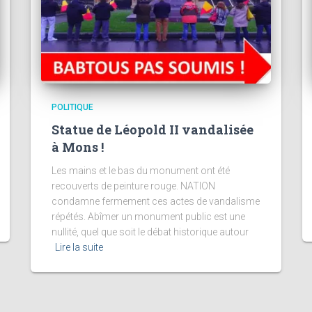
POLITIQUE
Statue de Léopold II vandalisée
à Mons !
Les mains et le bas du monument ont été
recouverts de peinture rouge. NATION
condamne fermement ces actes de vandalisme
répétés. Abîmer un monument public est une
nullité, quel que soit le débat historique autour
Lire la suite