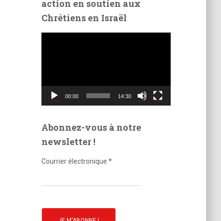
action en soutien aux
é
Chrétiens en Israël
o
L
e
c
t
e
u
00:00
14:30
r
v
i
Abonnez-vous à notre
d
newsletter !
é
o
Courrier électronique
*