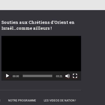
Soutien aux Chrétiens d’Orient en
Israël…comme ailleurs !
L
e
c
t
e
u
r
v
00:00
03:21
i
d
é
o
S
NOTRE PROGRAMME
LES VIDEOS DE NATION !