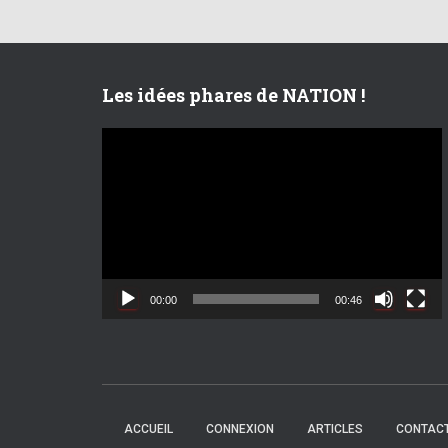
Les idées phares de NATION !
L
e
c
t
e
u
r
v
00:00
00:46
i
d
é
o
ACCUEIL
CONNEXION
ARTICLES
CONTACT