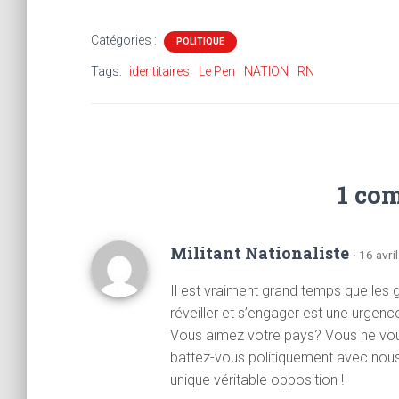
Catégories :
POLITIQUE
Tags:
identitaires
Le Pen
NATION
RN
1 co
Militant Nationaliste
· 16 avri
Il est vraiment grand temps que les g
réveiller et s’engager est une urgence
Vous aimez votre pays? Vous ne voule
battez-vous politiquement avec nou
unique véritable opposition !