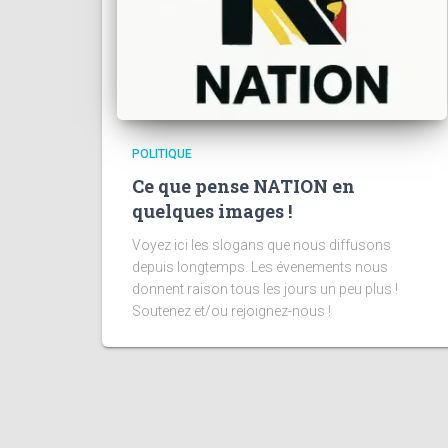
POLITIQUE
Ce que pense NATION en
quelques images !
Voyez ici les slogans que nous diffusons
depuis longtemps. Les évenements nous
donnent raison tous les jours un peu plus !
Soutenez et/ou rejoignez-nous !