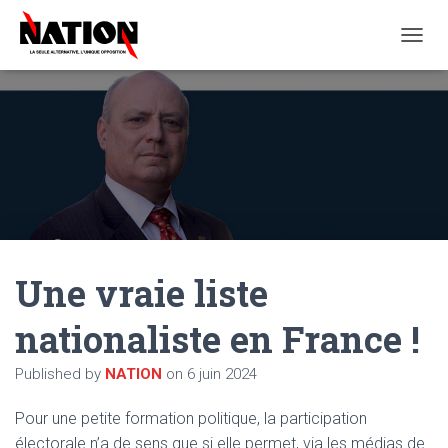
O
U
V
R
I
R
/
F
E
R
M
E
Une vraie liste
R
L
A
nationaliste en France !
N
A
Published by
NATION
on
6 juin 2024
V
I
G
Pour une petite formation politique, la participation
A
électorale n’a de sens que si elle permet, via les médias de