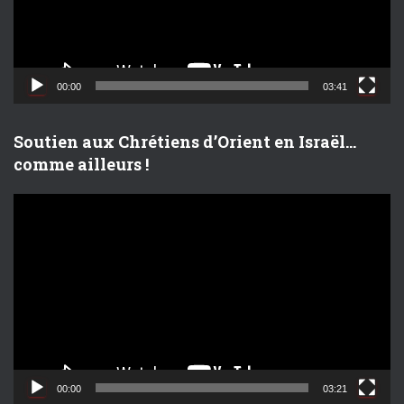
u
r
v
i
d
00:00
03:41
é
o
Soutien aux Chrétiens d’Orient en Israël…
comme ailleurs !
L
e
c
t
e
u
r
v
i
d
00:00
03:21
é