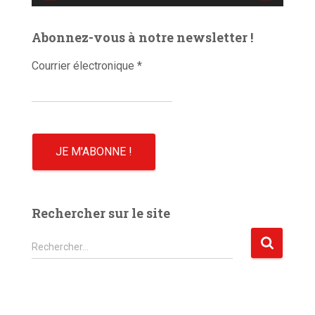
d
é
Abonnez-vous à notre newsletter !
o
Courrier électronique
*
Rechercher sur le site
R
Rechercher…
e
c
h
e