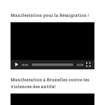
Manifestation pour la Rémigration !
L
e
c
t
e
u
r
v
00:00
02:58
i
d
é
Manifestation à Bruxelles contre les
o
violences des antifa!
L
e