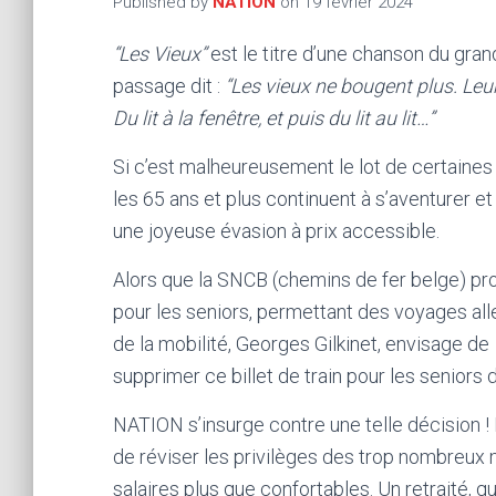
Published by
NATION
on
19 février 2024
“Les Vieux”
est le titre d’une chanson du gra
passage dit :
“Les vieux ne bougent plus. Leur
Du lit à la fenêtre, et puis du lit au lit…”
Si c’est malheureusement le lot de certaine
les 65 ans et plus continuent à s’aventurer 
une joyeuse évasion à prix accessible.
Alors que la SNCB (chemins de fer belge) pr
pour les seniors, permettant des voyages alle
de la mobilité, Georges Gilkinet, envisage de
supprimer ce billet de train pour les seniors 
NATION s’insurge contre une telle décision ! P
de réviser les privilèges des trop nombreux 
salaires plus que confortables. Un retraité, q