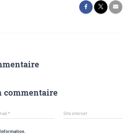
mmentaire
n commentaire
mail
*
Site internet
'information.