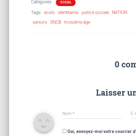
Catégories :
SOCIAL
Tags:
ecolo
identitaires
justice sociale
NATION
seniors
SNCB
troisième âge
0 co
Laisser u
Nom
*
E-
Oui, envoyez-moi votre courrier d