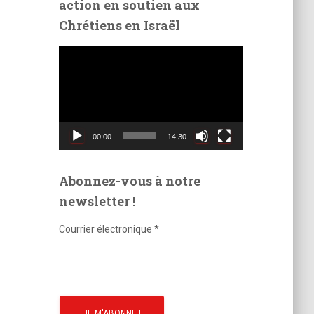
action en soutien aux
é
Chrétiens en Israël
o
L
e
c
t
e
u
00:00
14:30
r
v
i
Abonnez-vous à notre
d
newsletter !
é
o
Courrier électronique
*