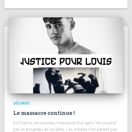
SÉCURITÉ
Le massacre continue !
En France, un nouveau massacre d’un gars “de souche”
par un troupeau de racailles. Les médias n’en parlent pas