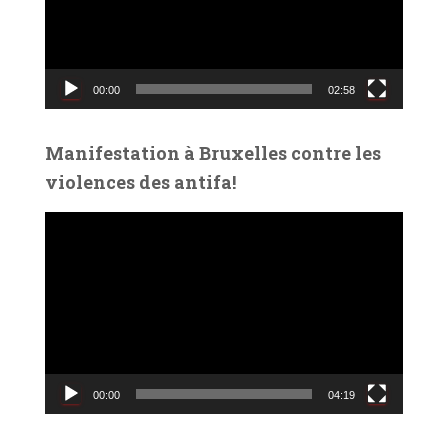
e
u
r
v
00:00
02:58
i
d
é
Manifestation à Bruxelles contre les
o
violences des antifa!
L
e
c
t
e
u
r
v
00:00
04:19
i
d
é