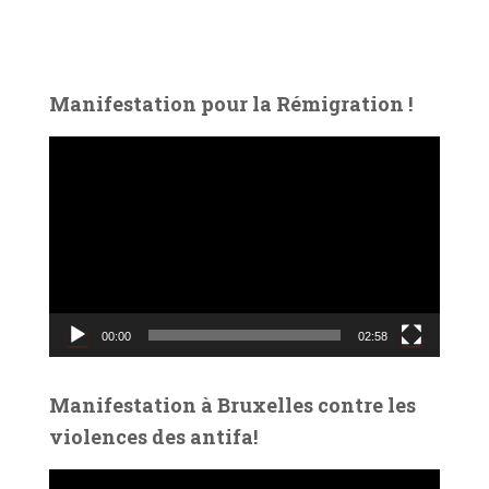
Manifestation pour la Rémigration !
L
e
c
t
e
u
r
v
00:00
02:58
i
d
é
Manifestation à Bruxelles contre les
o
violences des antifa!
L