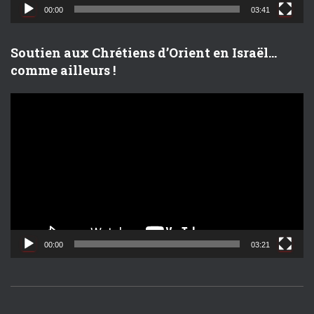
d
00:00
03:41
é
o
Soutien aux Chrétiens d’Orient en Israël…
comme ailleurs !
L
e
c
t
e
u
r
v
i
d
00:00
03:21
é
o