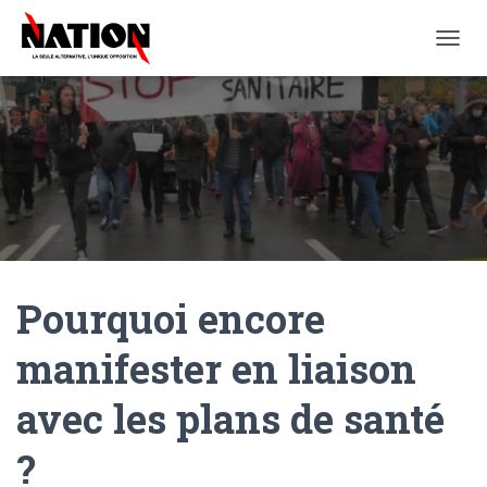
O
U
V
R
I
R
/
F
E
R
M
E
Pourquoi encore
R
L
A
manifester en liaison
N
A
avec les plans de santé
V
I
G
?
A