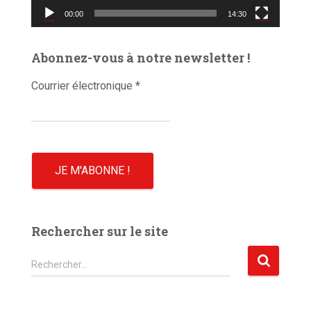
v
00:00
14:30
i
d
é
Abonnez-vous à notre newsletter !
o
Courrier électronique
*
Rechercher sur le site
R
Rechercher…
e
c
h