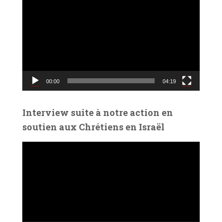
e
c
t
e
u
r
v
00:00
04:19
i
d
é
Interview suite à notre action en
o
soutien aux Chrétiens en Israël
L
e
c
t
e
u
r