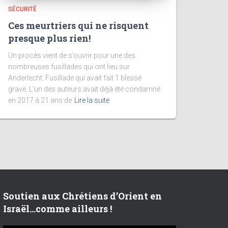
SÉCURITÉ
Ces meurtriers qui ne risquent
presque plus rien!
Un procès vient de s’ouvrir pour une des
nombreuses fusillades qui ont lieu sur
Anderlecht. Fusillade qui avait fait 1 blessé
grave. L’un des auteurs avait déjà été condamné
en 2017 à 21 ans de
Lire la suite
Soutien aux Chrétiens d’Orient en
Israël…comme ailleurs !