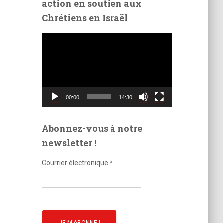
action en soutien aux
é
Chrétiens en Israël
o
L
e
c
t
e
u
00:00
14:30
r
v
i
Abonnez-vous à notre
d
newsletter !
é
o
Courrier électronique
*