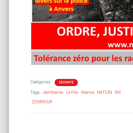
Catégories :
SÉCURITÉ
Tags:
identitaires
Le Pen
Marine
NATION
RN
ZEMMOUR