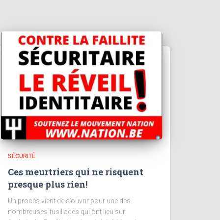
SÉCURITÉ
Ces meurtriers qui ne risquent
presque plus rien!
Un procès vient de s’ouvrir pour une des
nombreuses fusillades qui ont lieu sur