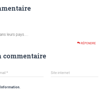
mmentaire
dans leurs pays…..
RÉPONDRE
n commentaire
mail
*
Site internet
'information.