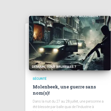
SÉCURITÉ
Molenbeek, une guerre sans
nom(s)!
Dans la nuit du 27 au 28 juillet, une personne a
été blessée par balle quai de l’Industrie à