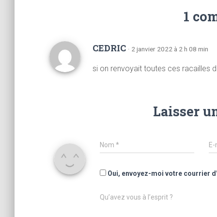
1 co
CEDRIC
· 2 janvier 2022 à 2 h 08 min
si on renvoyait toutes ces racailles 
Laisser u
Nom
*
E-
Oui, envoyez-moi votre courrier d
Qu’avez vous à l’esprit ?