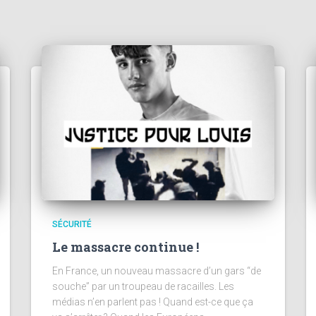
SÉCURITÉ
Le massacre continue !
En France, un nouveau massacre d’un gars “de
souche” par un troupeau de racailles. Les
médias n’en parlent pas ! Quand est-ce que ça