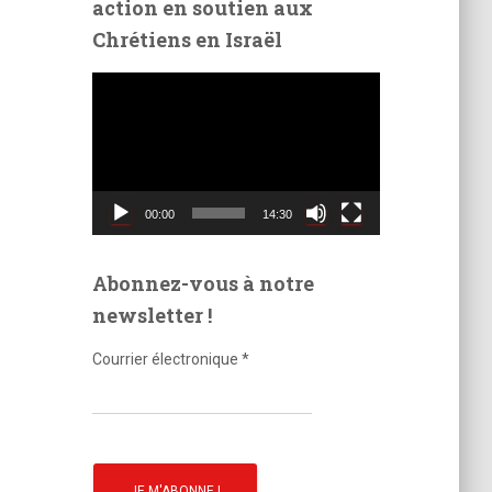
action en soutien aux
é
Chrétiens en Israël
o
L
e
c
t
e
u
00:00
14:30
r
v
i
Abonnez-vous à notre
d
newsletter !
é
o
Courrier électronique
*