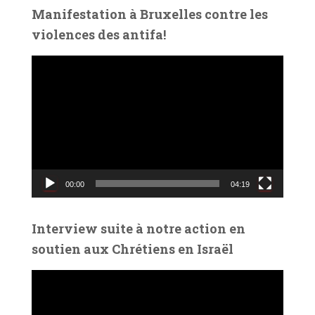
é
Manifestation à Bruxelles contre les
o
violences des antifa!
L
e
c
t
e
u
r
v
00:00
04:19
i
d
é
Interview suite à notre action en
o
soutien aux Chrétiens en Israël
L
e
c