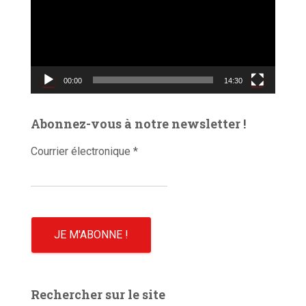
t
e
u
r
v
00:00
14:30
i
d
é
Abonnez-vous à notre newsletter !
o
Courrier électronique
*
Rechercher sur le site