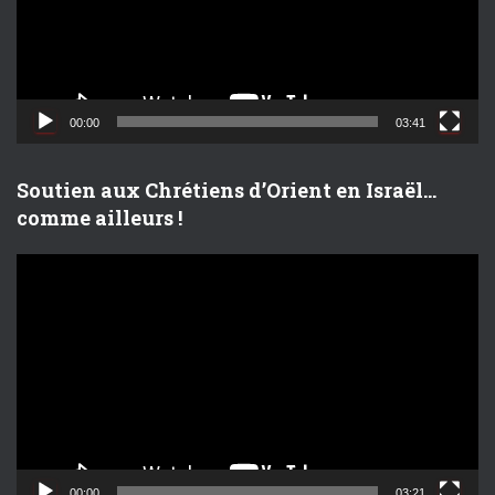
u
r
v
i
d
00:00
03:41
é
o
Soutien aux Chrétiens d’Orient en Israël…
comme ailleurs !
L
e
c
t
e
u
r
v
i
d
00:00
03:21