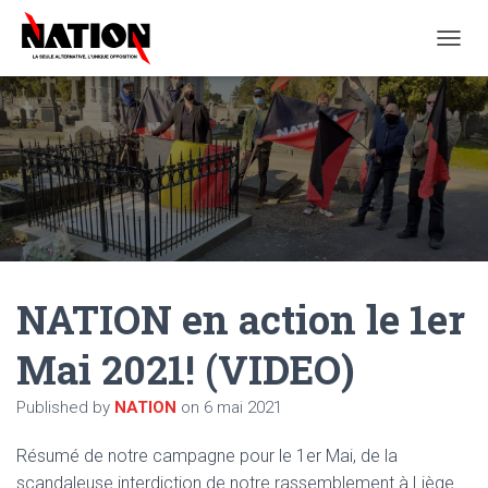
O
U
V
R
I
R
/
F
E
R
M
E
NATION en action le 1er
R
L
A
Mai 2021! (VIDEO)
N
A
Published by
NATION
on
6 mai 2021
V
I
G
Résumé de notre campagne pour le 1er Mai, de la
A
scandaleuse interdiction de notre rassemblement à Liège