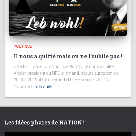
POLITIQUE
Il nous a quitté mais on ne l’oublie pas !
Cela fait 1 an aujourd’hui que Udo Voigt nous a quitté !
Ancien président du NPD allemand, député européen de
2014 à 2019, il fut un grand et fidèle ami de NATION !
Nous ne
Lire la suite
Les idées phares de NATION !
L