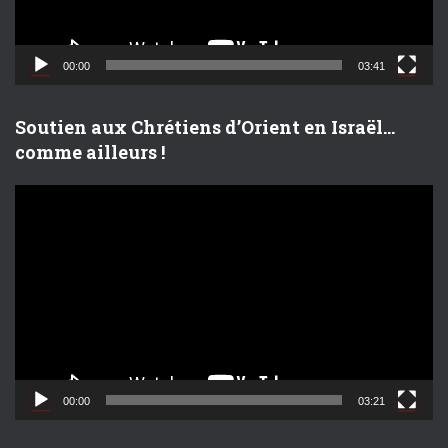
v
i
d
00:00
03:41
é
o
Soutien aux Chrétiens d’Orient en Israël…
comme ailleurs !
L
e
c
t
e
u
r
v
i
d
00:00
03:21
é
o