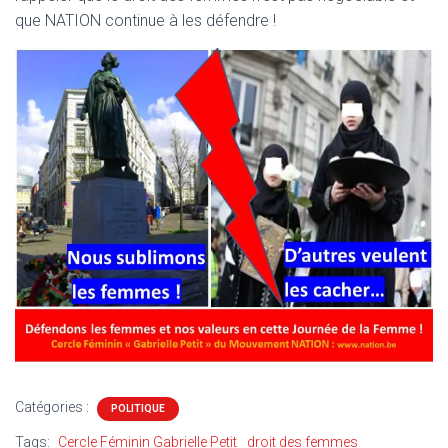
T
que NATION continue à les défendre !
I
O
N
Catégories :
POLITIQUE
Tags:
Cercle Féminin Gabrielle Petit
droit des femmes