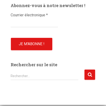
é
Abonnez-vous à notre newsletter !
o
Courrier électronique
*
Rechercher sur le site
R
Rechercher…
e
c
h
e
r
c