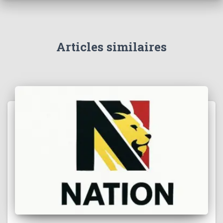
h
e
r
Articles similaires
: