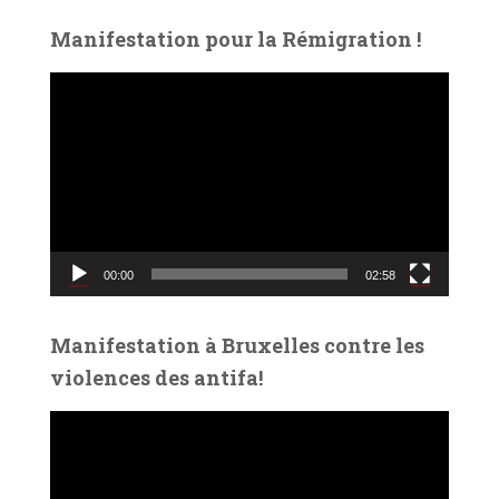
Manifestation pour la Rémigration !
L
e
c
t
e
u
r
v
00:00
02:58
i
d
é
Manifestation à Bruxelles contre les
o
violences des antifa!
L
e
c
t