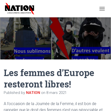
O
U
V
R
I
R
/
F
E
R
M
E
Les femmes d’Europe
R
L
A
resteront libres!
N
A
Published by
NATION
on
8 mars 2021
V
I
G
A l’occasion de la Journée de la Femme, il est bon de
A
rappeler que le droit des femmes n’est pas négociable et