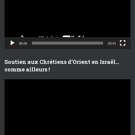
t
e
u
r
v
i
d
00:00
03:41
é
o
Soutien aux Chrétiens d’Orient en Israël…
comme ailleurs !
L
e
c
t
e
u
r
v