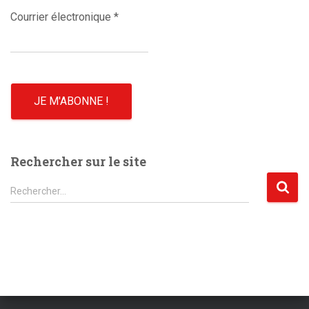
Courrier électronique
*
Rechercher sur le site
R
Rechercher…
e
c
h
e
r
c
h
e