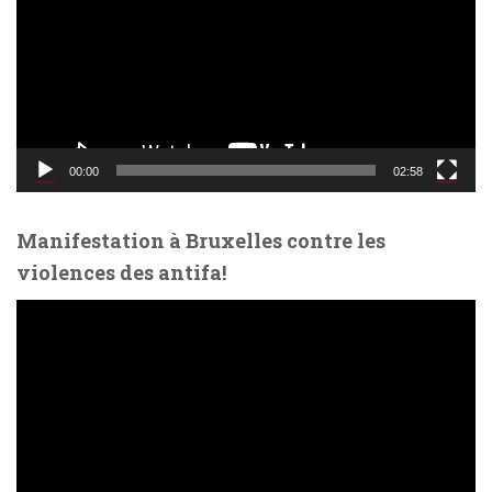
t
e
u
r
v
i
d
00:00
02:58
é
o
Manifestation à Bruxelles contre les
violences des antifa!
L
e
c
t
e
u
r
v