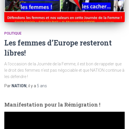
POLITIQUE
Les femmes d’Europe resteront
libres!
A l’occasion de la Journée de la Femme, il est bon de rappeler que
le droit des femmes n’est pas négociable et que NATION continue à
les défendre !
Par
NATION
, il y a
5 ans
Manifestation pour la Rémigration !
L
e
c