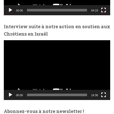
i
d
00:00
04:19
é
o
Interview suite à notre action en soutien aux
Chrétiens en Israël
L
e
c
t
e
u
r
v
i
d
00:00
14:30
é
o
Abonnez-vous à notre newsletter !