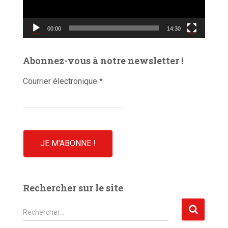
r
v
00:00
14:30
i
d
é
Abonnez-vous à notre newsletter !
o
Courrier électronique
*
Rechercher sur le site
R
Rechercher…
e