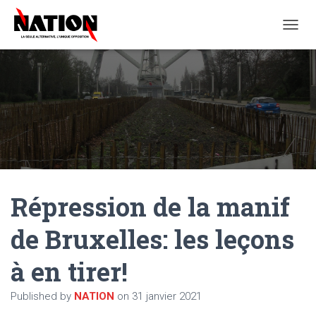
O
U
V
R
I
R
/
F
E
R
M
E
Répression de la manif
R
L
A
de Bruxelles: les leçons
N
A
à en tirer!
V
I
G
Published by
NATION
on
31 janvier 2021
A