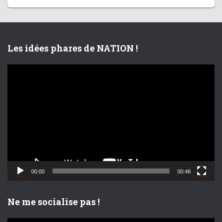
Les idées phares de NATION !
L
e
c
t
e
u
r
v
i
d
00:00
00:46
é
o
Ne me socialise pas !