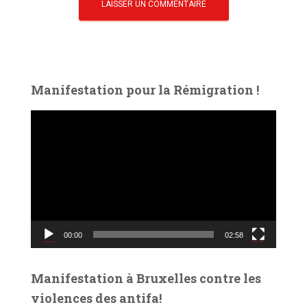
Manifestation pour la Rémigration !
L
e
c
t
e
u
r
v
00:00
02:58
i
d
é
Manifestation à Bruxelles contre les
o
violences des antifa!