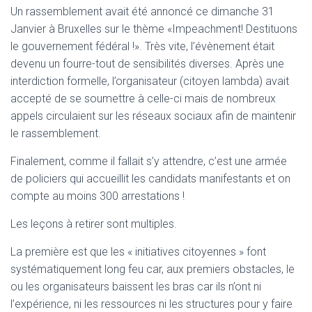
T
Un rassemblement avait été annoncé ce dimanche 31
I
Janvier à Bruxelles sur le thème «Impeachment! Destituons
O
N
le gouvernement fédéral !». Très vite, l’évènement était
devenu un fourre-tout de sensibilités diverses. Après une
interdiction formelle, l’organisateur (citoyen lambda) avait
accepté de se soumettre à celle-ci mais de nombreux
appels circulaient sur les réseaux sociaux afin de maintenir
le rassemblement.
Finalement, comme il fallait s’y attendre, c’est une armée
de policiers qui accueillit les candidats manifestants et on
compte au moins 300 arrestations !
Les leçons à retirer sont multiples.
La première est que les « initiatives citoyennes » font
systématiquement long feu car, aux premiers obstacles, le
ou les organisateurs baissent les bras car ils n’ont ni
l’expérience, ni les ressources ni les structures pour y faire