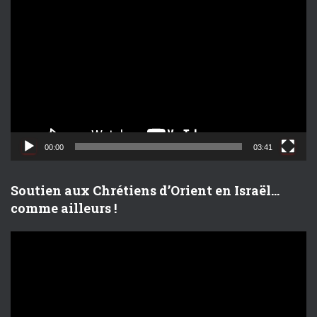
L
e
c
t
e
u
r
v
i
d
00:00
03:41
é
o
Soutien aux Chrétiens d’Orient en Israël…
comme ailleurs !
L
e
c
t
e
u