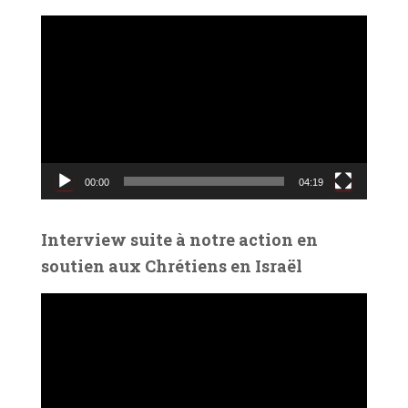
L
e
c
t
e
u
r
v
00:00
04:19
i
d
é
Interview suite à notre action en
o
soutien aux Chrétiens en Israël
L
e
c
t
e
u