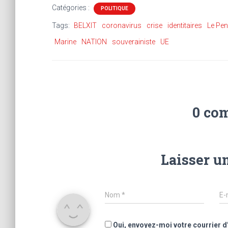
Catégories :
POLITIQUE
Tags:
BELXIT
coronavirus
crise
identitaires
Le Pen
Marine
NATION
souverainiste
UE
0 co
Laisser u
Nom
*
E-
Oui, envoyez-moi votre courrier d