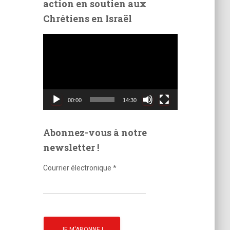
action en soutien aux
é
Chrétiens en Israël
o
L
e
c
t
e
u
00:00
14:30
r
v
i
Abonnez-vous à notre
d
newsletter !
é
o
Courrier électronique
*