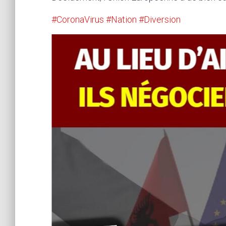
#CoronaVirus
#Nation
#Diversion