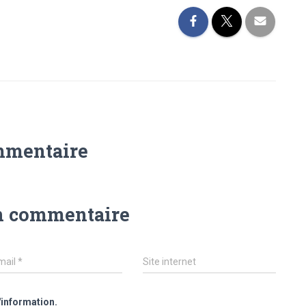
mmentaire
n commentaire
mail
*
Site internet
'information.