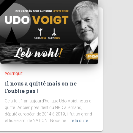
POLITIQUE
Il nous a quitté mais on ne
l’oublie pas !
Cela fait 1 an aujourd’hui que Udo Voigt nous a
quitté ! Ancien président du NPD allemand,
député européen de 2014 à 2019, il fut un grand
et fidèle ami de NATION ! Nous ne
Lire la suite