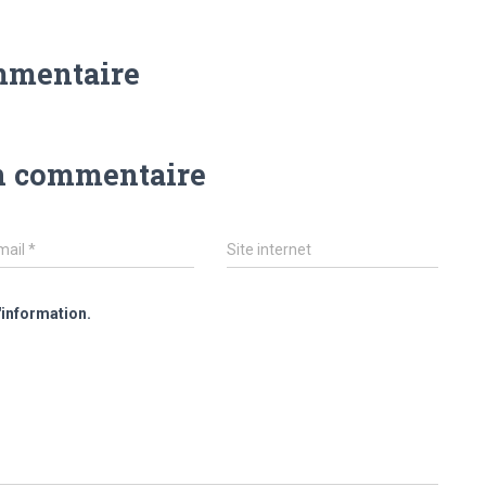
mmentaire
n commentaire
mail
*
Site internet
'information.