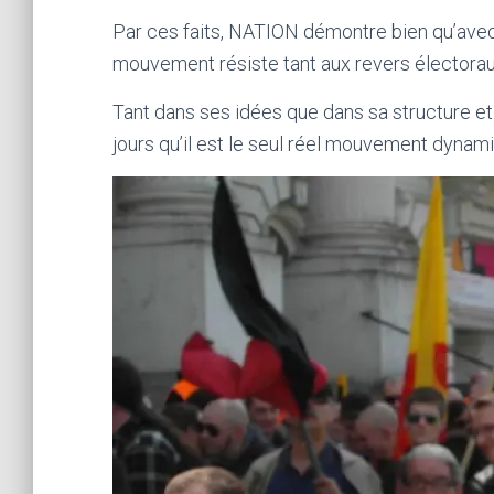
Par ces faits, NATION démontre bien qu’avec
mouvement résiste tant aux revers électoraux 
Tant dans ses idées que dans sa structure 
jours qu’il est le seul réel mouvement dynam