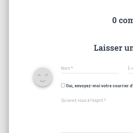
0 co
Laisser u
Nom
*
E-
Oui, envoyez-moi votre courrier d
Qu’avez vous à l’esprit ?