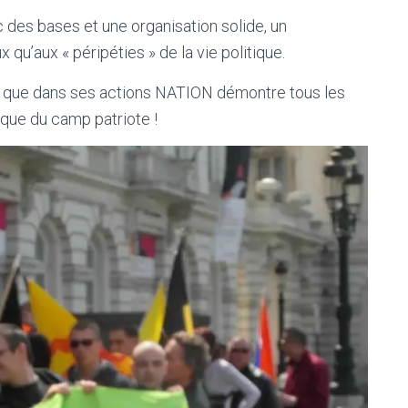
 des bases et une organisation solide, un
qu’aux « péripéties » de la vie politique.
et que dans ses actions NATION démontre tous les
ique du camp patriote !