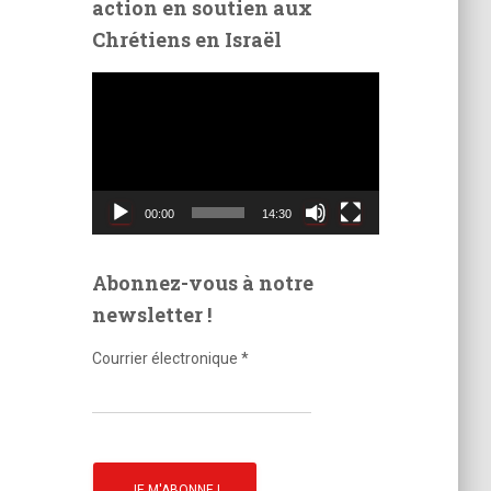
action en soutien aux
é
Chrétiens en Israël
o
L
e
c
t
e
u
00:00
14:30
r
v
i
Abonnez-vous à notre
d
newsletter !
é
o
Courrier électronique
*