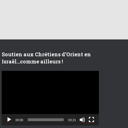
Soutien aux Chrétiens d’Orient en
Israël…comme ailleurs !
L
e
c
t
e
u
r
v
00:00
03:21
i