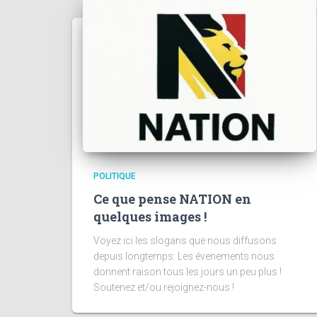
POLITIQUE
Ce que pense NATION en
quelques images !
Voyez ici les slogans que nous diffusons
depuis longtemps. Les évenements nous
donnent raison tous les jours un peu plus !
Soutenez et/ou rejoignez-nous !