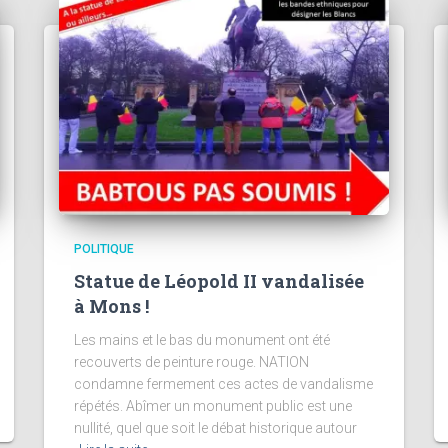
POLITIQUE
Statue de Léopold II vandalisée
à Mons !
Les mains et le bas du monument ont été
recouverts de peinture rouge. NATION
condamne fermement ces actes de vandalisme
répétés. Abîmer un monument public est une
nullité, quel que soit le débat historique autour