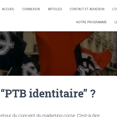
ACCUEIL
CONNEXION
ARTICLES
CONTACT ET ADHESION
L’
NOTRE PROGRAMME
L
“PTB identitaire” ?
retour du concept du marketing corse. C’est-à-dire,