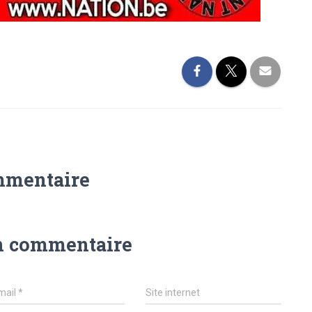
mmentaire
n commentaire
mail
*
Site internet