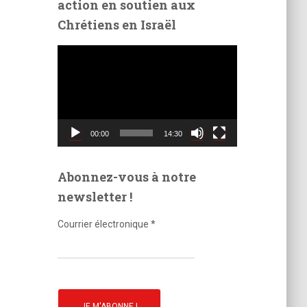
action en soutien aux
é
Chrétiens en Israël
o
L
e
c
t
e
u
00:00
14:30
r
v
i
Abonnez-vous à notre
d
newsletter !
é
o
Courrier électronique
*