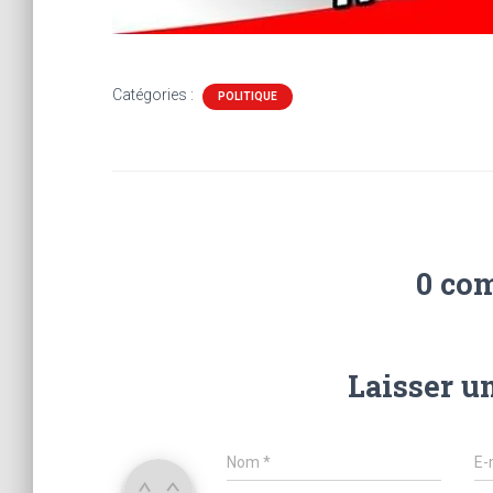
Catégories :
POLITIQUE
0 co
Laisser u
Nom
*
E-