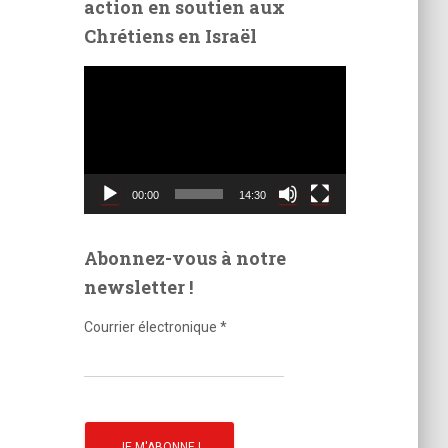
action en soutien aux
é
Chrétiens en Israël
o
L
e
c
t
e
u
00:00
14:30
r
v
i
Abonnez-vous à notre
d
newsletter !
é
o
Courrier électronique
*