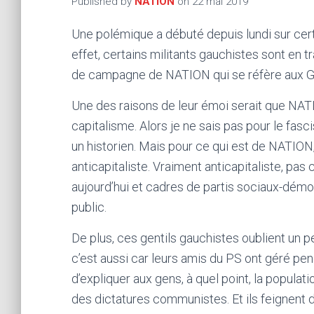
Published by
NATION
on
22 mai 2019
Une polémique a débuté depuis lundi sur cert
effet, certains militants gauchistes sont en 
de campagne de NATION qui se réfère aux G
Une des raisons de leur émoi serait que NATIO
capitalisme. Alors je ne sais pas pour le fasci
un historien. Mais pour ce qui est de NATION,
anticapitaliste. Vraiment anticapitaliste, p
aujourd’hui et cadres de partis sociaux-démoc
public.
De plus, ces gentils gauchistes oublient un pe
c’est aussi car leurs amis du PS ont géré pen
d’expliquer aux gens, à quel point, la populati
des dictatures communistes. Et ils feignent d